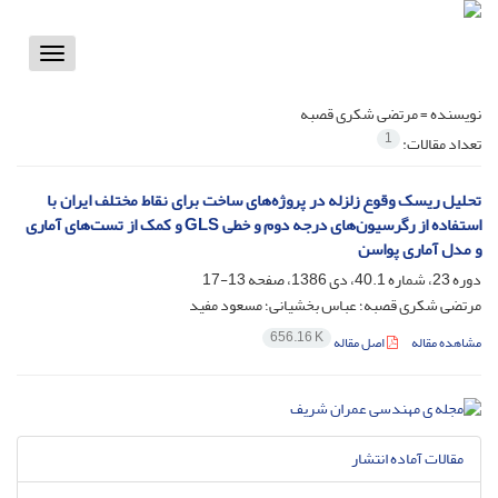
Toggle
vigation
نویسنده =
مرتضی شکری قصبه
1
تعداد مقالات:
تحلیل ریسک وقوع زلزله در پروژه‌های ساخت برای نقاط مختلف ایران با
استفاده از رگرسیون‌های درجه دوم و خطی G‌L‌S و کمک از تست‌های آماری
و مدل آماری پواسن
دوره 23، شماره 40.1، دی 1386، صفحه
13-17
مرتضی شکری قصبه؛ عباس بخشیانی؛ مسعود مفید
656.16 K
مشاهده مقاله
اصل مقاله
مقالات آماده انتشار