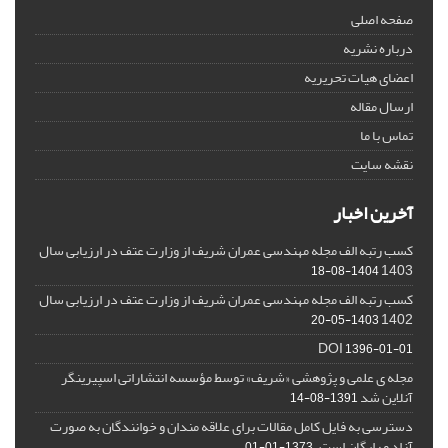
صفحه اصلی
درباره نشریه
اعضای هیات تحریریه
ارسال مقاله
تماس با ما
نقشه سایت
آخرین اخبار
کسب رتبه الف مجله مهندسی عمران شریف از وزارت عتف در ارزیابی سال
1403
1404-08-18
کسب رتبه الف مجله مهندسی عمران شریف از وزارت عتف در ارزیابی سال
1402
1403-05-20
DOI
1396-01-01
مجله ی علمی و پژوهشی «شریف» توسط مؤسسه انتشاراتی اسپیرینگر
آنلاین شد
1391-08-14
دسترسی به فایل کامل مقالات برای علاقه مندان و خوانندگان به صورت
آزاد و رایگان است.
1373-01-01