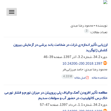
Toggle
vigation
نویسنده =
محمود رضا عبدی
3
تعداد مقالات:
ارزیابی تأثیر اندازه ی ذرات در ضخامت باند برشی در آزمایش بیرون
کشش ژئوگرید
دوره 34.2، شماره 3.2، آذر 1397، صفحه
39-46
10.24200/J30.2018.1397
محمود رضا عبدی؛ حامد میرزایی فر
4.33 M
مشاهده مقاله
اصل مقاله
مطالعه تأثیر افزودن آهک و الیاف پلی پروپیلن در میزان تورم و فشار تورمی
خاک رس کائولینیت در حضور آب و سولفات سدیم
دوره 34.2، شماره 1.1، خرداد 1397، صفحه
47-57