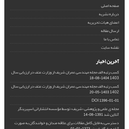
صفحه اصلی
درباره نشریه
اعضای هیات تحریریه
ارسال مقاله
تماس با ما
نقشه سایت
آخرین اخبار
کسب رتبه الف مجله مهندسی عمران شریف از وزارت عتف در ارزیابی سال
1403
1404-08-18
کسب رتبه الف مجله مهندسی عمران شریف از وزارت عتف در ارزیابی سال
1402
1403-05-20
DOI
1396-01-01
مجله ی علمی و پژوهشی «شریف» توسط مؤسسه انتشاراتی اسپیرینگر
آنلاین شد
1391-08-14
دسترسی به فایل کامل مقالات برای علاقه مندان و خوانندگان به صورت
آزاد و رایگان است.
1373-01-01