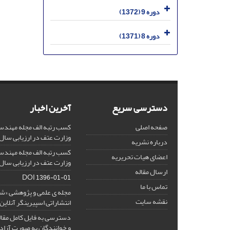
دوره 9 (1372)
دوره 8 (1371)
دسترسی سریع
آخرین اخبار
صفحه اصلی
کسب رتبه الف مجله مهندس
وزارت عتف در ارزیابی سال 1403
درباره نشریه
کسب رتبه الف مجله مهندس
اعضای هیات تحریریه
وزارت عتف در ارزیابی سال 1402
ارسال مقاله
DOI
1396-01-01
تماس با ما
مجله ی علمی و پژوهشی «
نقشه سایت
انتشاراتی اسپیرینگر آنلای
دسترسی به فایل کامل مقالا
و خوانندگان به صورت آزاد 