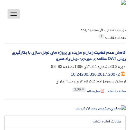
Toggle
vigation
نویسنده =
ارسلان محمودزاده
1
تعداد مقالات:
کاهش عدم قطعیت زمان و هزینه ی پروژه های تونل سازی با بکارگیری
روش DAT مطالعه ی موردی: تونل راه همرو
دوره 33.2، شماره 3.1، آذر 1396، صفحه
83-93
10.24200/J30.2017.20072
ارسلان محمودزاده؛ شکراله زارع؛ رحمان دارای
3.06 M
مشاهده مقاله
اصل مقاله
مقالات آماده انتشار