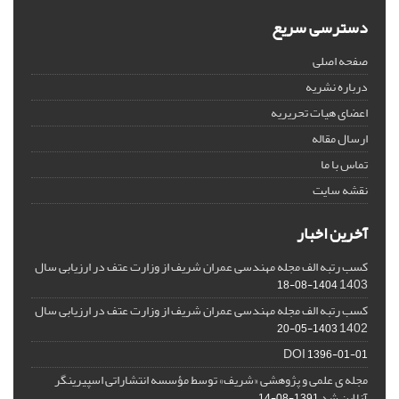
دسترسی سریع
صفحه اصلی
درباره نشریه
اعضای هیات تحریریه
ارسال مقاله
تماس با ما
نقشه سایت
آخرین اخبار
کسب رتبه الف مجله مهندسی عمران شریف از وزارت عتف در ارزیابی سال
1403
1404-08-18
کسب رتبه الف مجله مهندسی عمران شریف از وزارت عتف در ارزیابی سال
1402
1403-05-20
DOI
1396-01-01
مجله ی علمی و پژوهشی «شریف» توسط مؤسسه انتشاراتی اسپیرینگر
آنلاین شد
1391-08-14