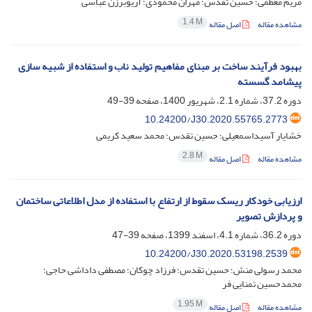
مریم معظمی؛ حسین تقدس؛ مهران محمودی؛ آریوبرزن عباسی
1.4 M
مشاهده مقاله
اصل مقاله
بهبود فرآیند ساخت بر مبنای مفاهیم تولید ناب و استفاده از شبیه سازی
پیشامد گسسته
دوره 37.2، شماره 2.1، شهریور 1400، صفحه
39-49
10.24200/J30.2020.55765.2773
خشایار آسیداسمعیلی؛ حسین تقدس؛ محمد سعید کریمی
2.8 M
مشاهده مقاله
اصل مقاله
ارزیابی خودکار ریسک سقوط از ارتفاع با استفاده از مدل اطلاعاتی ساختمان
و پردازش تصویر
دوره 36.2، شماره 4.1، اسفند 1399، صفحه
39-47
10.24200/J30.2020.53198.2539
محمد رسولی منش؛ حسین تقدس؛ فرزاد چوکان؛ مصطفی داداشی حاجی؛
محمدحسین تمنایی فر
1.95 M
مشاهده مقاله
اصل مقاله