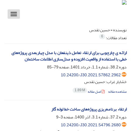
Toggle
vigation
نویسنده =
حسین تقدس
6
تعداد مقالات:
ارائه ی چارچوبی برای ارتقاء تعامل ذینفعان با مدل‌ چهاربعدی پروژه‌های
خطی با استفاده از واقعیت افزوده و مدل‌سازی اطلاعات ساختمان
دوره 38.2، شماره 1.1، خرداد 1401، صفحه
79-85
10.24200/J30.2021.57862.2962
خشایار غراب؛ حسین تقدس
1.89 M
مشاهده مقاله
اصل مقاله
ارتقاء برنامه‌ریزی پروژه‌های ساخت خط لوله گاز
دوره 37.2، شماره 3.1، آذر 1400، صفحه
3-9
10.24200/J30.2021.54796.2680