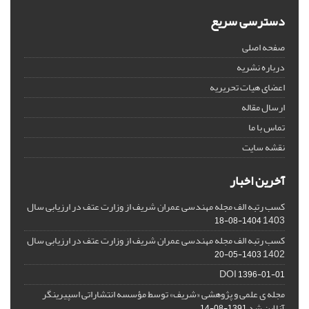
دسترسی سریع
صفحه اصلی
درباره نشریه
اعضای هیات تحریریه
ارسال مقاله
تماس با ما
نقشه سایت
آخرین اخبار
کسب رتبه الف مجله مهندسی عمران شریف از وزارت عتف در ارزیابی سال
1403
1404-08-18
کسب رتبه الف مجله مهندسی عمران شریف از وزارت عتف در ارزیابی سال
1402
1403-05-20
DOI
1396-01-01
مجله ی علمی و پژوهشی «شریف» توسط مؤسسه انتشاراتی اسپیرینگر
آنلاین شد
1391-08-14