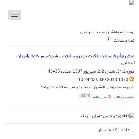
Toggle
vigation
نویسنده =
افشین شریعت مهیمنی
1
تعداد مقالات:
نقش توأم فاصله و مالکیت خودرو بر انتخاب شیوه سفر دانش‌آموزان
ابتدایی
دوره 34.2، شماره 2.2، شهریور 1397، صفحه
35-43
10.24200/J30.2018.1370
امیررضا ممدوحی؛ افشین شریعت مهیمنی؛ میلاد مهدی زاده
837 K
مشاهده مقاله
اصل مقاله
مقالات آماده انتشار