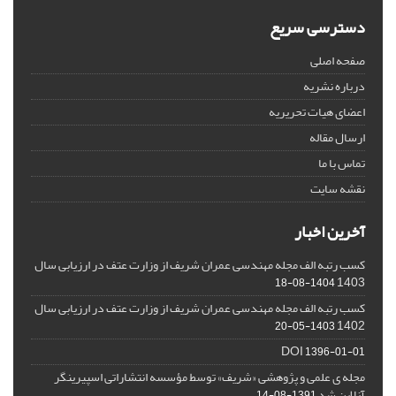
دسترسی سریع
صفحه اصلی
درباره نشریه
اعضای هیات تحریریه
ارسال مقاله
تماس با ما
نقشه سایت
آخرین اخبار
کسب رتبه الف مجله مهندسی عمران شریف از وزارت عتف در ارزیابی سال
1403
1404-08-18
کسب رتبه الف مجله مهندسی عمران شریف از وزارت عتف در ارزیابی سال
1402
1403-05-20
DOI
1396-01-01
مجله ی علمی و پژوهشی «شریف» توسط مؤسسه انتشاراتی اسپیرینگر
آنلاین شد
1391-08-14