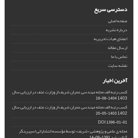
دسترسی سریع
صفحه اصلی
درباره نشریه
اعضای هیات تحریریه
ارسال مقاله
تماس با ما
نقشه سایت
آخرین اخبار
کسب رتبه الف مجله مهندسی عمران شریف از وزارت عتف در ارزیابی سال
1403
1404-08-18
کسب رتبه الف مجله مهندسی عمران شریف از وزارت عتف در ارزیابی سال
1402
1403-05-20
DOI
1396-01-01
مجله ی علمی و پژوهشی «شریف» توسط مؤسسه انتشاراتی اسپیرینگر
آنلاین شد
1391-08-14