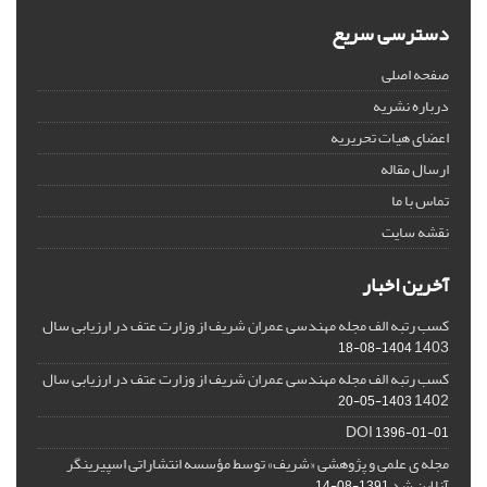
دسترسی سریع
صفحه اصلی
درباره نشریه
اعضای هیات تحریریه
ارسال مقاله
تماس با ما
نقشه سایت
آخرین اخبار
کسب رتبه الف مجله مهندسی عمران شریف از وزارت عتف در ارزیابی سال
1403
1404-08-18
کسب رتبه الف مجله مهندسی عمران شریف از وزارت عتف در ارزیابی سال
1402
1403-05-20
DOI
1396-01-01
مجله ی علمی و پژوهشی «شریف» توسط مؤسسه انتشاراتی اسپیرینگر
آنلاین شد
1391-08-14