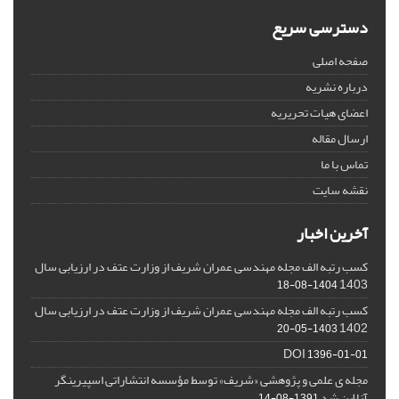
دسترسی سریع
صفحه اصلی
درباره نشریه
اعضای هیات تحریریه
ارسال مقاله
تماس با ما
نقشه سایت
آخرین اخبار
کسب رتبه الف مجله مهندسی عمران شریف از وزارت عتف در ارزیابی سال
1403
1404-08-18
کسب رتبه الف مجله مهندسی عمران شریف از وزارت عتف در ارزیابی سال
1402
1403-05-20
DOI
1396-01-01
مجله ی علمی و پژوهشی «شریف» توسط مؤسسه انتشاراتی اسپیرینگر
آنلاین شد
1391-08-14