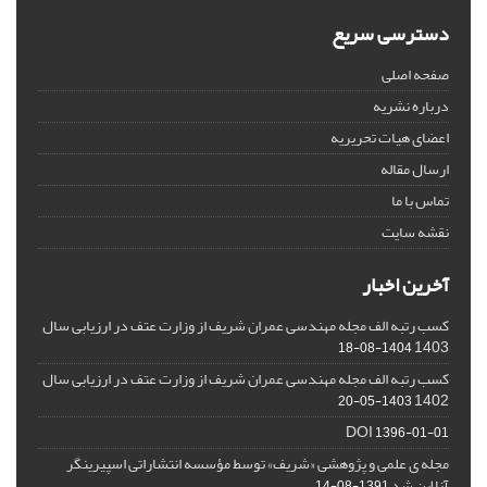
دسترسی سریع
صفحه اصلی
درباره نشریه
اعضای هیات تحریریه
ارسال مقاله
تماس با ما
نقشه سایت
آخرین اخبار
کسب رتبه الف مجله مهندسی عمران شریف از وزارت عتف در ارزیابی سال
1403
1404-08-18
کسب رتبه الف مجله مهندسی عمران شریف از وزارت عتف در ارزیابی سال
1402
1403-05-20
DOI
1396-01-01
مجله ی علمی و پژوهشی «شریف» توسط مؤسسه انتشاراتی اسپیرینگر
آنلاین شد
1391-08-14