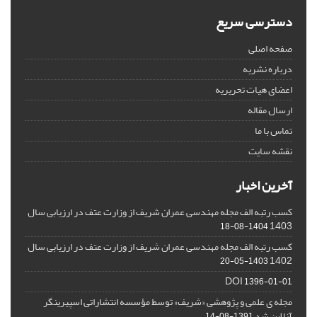
دسترسی سریع
صفحه اصلی
درباره نشریه
اعضای هیات تحریریه
ارسال مقاله
تماس با ما
نقشه سایت
آخرین اخبار
کسب رتبه الف مجله مهندسی عمران شریف از وزارت عتف در ارزیابی سال
1403
1404-08-18
کسب رتبه الف مجله مهندسی عمران شریف از وزارت عتف در ارزیابی سال
1402
1403-05-20
DOI
1396-01-01
مجله ی علمی و پژوهشی «شریف» توسط مؤسسه انتشاراتی اسپیرینگر
آنلاین شد
1391-08-14