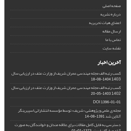
صفحه اصلی
درباره نشریه
اعضای هیات تحریریه
ارسال مقاله
تماس با ما
نقشه سایت
آخرین اخبار
کسب رتبه الف مجله مهندسی عمران شریف از وزارت عتف در ارزیابی سال
1403
1404-08-18
کسب رتبه الف مجله مهندسی عمران شریف از وزارت عتف در ارزیابی سال
1402
1403-05-20
DOI
1396-01-01
مجله ی علمی و پژوهشی «شریف» توسط مؤسسه انتشاراتی اسپیرینگر
آنلاین شد
1391-08-14
دسترسی به فایل کامل مقالات برای علاقه مندان و خوانندگان به صورت
آزاد و رایگان است.
1373-01-01