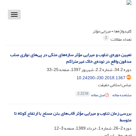
Toggle
vigation
کلیدواژه‌ها =
میرایی مؤثر
2
تعداد مقالات:
تعیین دوره‌ی تناوب و میرایی مؤثر سازه‌های متکی در پی‌های نواری صلب
مدفون واقع در توده‌ی خاک غیرمتراکم
دوره 34.2، شماره 2.2، شهریور 1397، صفحه
25-33
10.24200/J30.2018.1367
عباس اسلامی حقیقت
2.32 M
مشاهده مقاله
اصل مقاله
بررسی زمان تناوب و میرایی مؤثر قاب‌های بتن مسلح با ارتفاع کوتاه تا
متوسط
دوره 2-26، شماره 1، خرداد 1389، صفحه
3-12
اصغر وطنی اسکویی