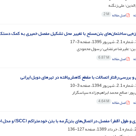
لدین؛ علی زنگنه
2 M
ه
اصل مقاله
زه‌یی ساختمان‌های بتن‌مسلح با تغییر محل تشکیل مفصل خمیری به کمک دستک
3-17
دین؛ علیرضا مرتضایی؛ رسول محمودی
6.87 M
ه
اصل مقاله
و بررسی رفتار اتصالات با مقطع کاهش‌یافته در تیرهای دوبل ایرانی
3-10
پور؛ صالح محمد ابراهیم زاده سپاسگزار
4.64 M
ه
اصل مقاله
طول (قطر) مفصل در اتصال‌های بتن‌آرمه با بتن خودمتراکم (S‌C‌C) و مدل اجزاء محدود
127-136