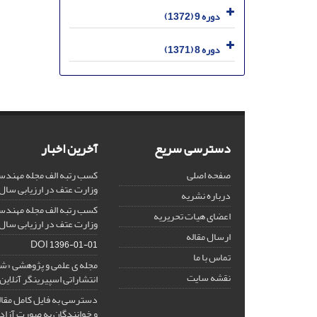
دوره 9 (1372)
دوره 8 (1371)
دسترسی سریع
آخرین اخبار
صفحه اصلی
کسب رتبه الف مجله مهندس
وزارت عتف در ارزیابی سال 1403
درباره نشریه
کسب رتبه الف مجله مهندس
اعضای هیات تحریریه
وزارت عتف در ارزیابی سال 1402
ارسال مقاله
DOI
1396-01-01
تماس با ما
مجله ی علمی و پژوهشی «
نقشه سایت
انتشاراتی اسپیرینگر آنلای
دسترسی به فایل کامل مقالا
و خوانندگان به صورت آزاد 