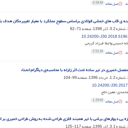
3.58 M
ه
اصل مقاله
نه ی قاب های خمشی فولادی براساس سطوح عملکرد با معیار تغییرمکان هدف با
71-82
10.24200/J30.2018.5196
له حسینی واعظ؛ فرزاد کریمی
2.51 M
ه
اصل مقاله
فصل خمیری در تیر ساده تحت اثر زلزله با محاسبه‌ی دیاگرام انحناء
99-104
10.24200/J30.2017
محمدی؛ معین خلج
1.29 M
ه
اصل مقاله
زه یی دیوارهای برشی با تیر همبند فلزی طراحی شده به روش طراحی خمیری بر اساس 
117-125