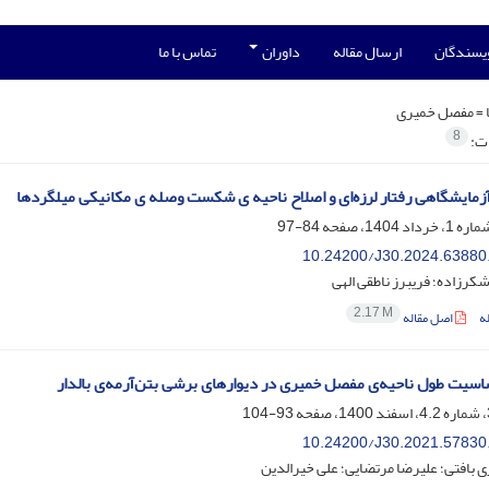
ویسندگان
ارسال مقاله
داوران
تماس با ما
 =
مفصل خمیری
8
ات:
آزمایشگاهی رفتار لرزه‌ای و اصلاح ناحیه ی شکست وصله ی مکانیکی میلگردها
84-97
10.24200/J30.2024.63880
رزاده؛ فریبرز ناطقی الهی
2.17 M
ه
اصل مقاله
سیت طول ناحیه‌ی مفصل خمیری در دیوارهای برشی بتن‌آرمه‌ی بالدار
93-104
10.24200/J30.2021.57830
ی بافتی؛ علیرضا مرتضایی؛ علی خیرالدین