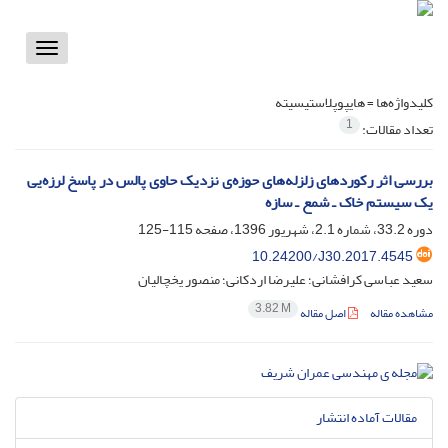
Toggle
vigation
کلیدواژه‌ها =
هایپوپلاستیسیته
1
تعداد مقالات:
بررسی اثر رکوردهای زلزله‌های حوزه‌ی نزدیک حاوی پالس در پاسخ لرزه‌یی
یک سیستم خاک ـ شمع ـ سازه
دوره 33.2، شماره 2.1، شهریور 1396، صفحه
115-125
10.24200/J30.2017.4545
سعید عباسی کرافشانی؛ علیرضا اردکانی؛ منصور یخچالیان
3.82 M
مشاهده مقاله
اصل مقاله
مقالات آماده انتشار