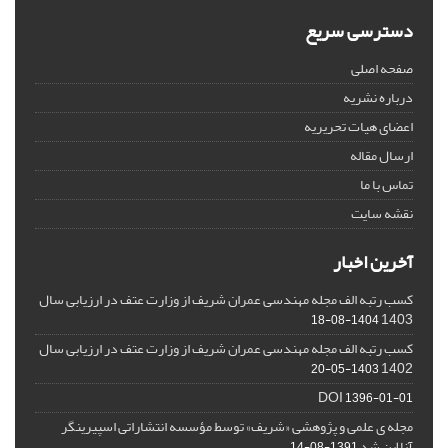
دسترسی سریع
صفحه اصلی
درباره نشریه
اعضای هیات تحریریه
ارسال مقاله
تماس با ما
نقشه سایت
آخرین اخبار
کسب رتبه الف مجله مهندسی عمران شریف از وزارت عتف در ارزیابی سال
1403
1404-08-18
کسب رتبه الف مجله مهندسی عمران شریف از وزارت عتف در ارزیابی سال
1402
1403-05-20
DOI
1396-01-01
مجله ی علمی و پژوهشی «شریف» توسط مؤسسه انتشاراتی اسپیرینگر
آنلاین شد
1391-08-14