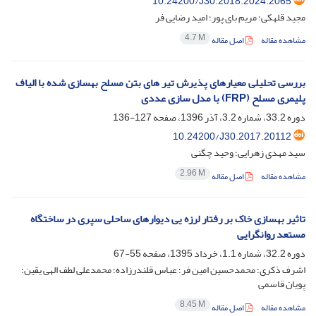
10.24200/J30.2018.2024.2065
مجید قلهکی؛ مریم بای پور؛ امید رضایی فر
4.7 M
مشاهده مقاله
اصل مقاله
بررسی تحلیلی معیارهای پذیرش تیر های بتن مسلح بهسازی شده با الیاف
پلیمری مسلح (FRP) با مدل سازی عددی
دوره 33.2، شماره 3.2، آذر 1396، صفحه
127-136
10.24200/J30.2017.20112
سید مهدی زهرایی؛ وحید چگنی
2.96 M
مشاهده مقاله
اصل مقاله
تاثیر بهسازی خاک بر رفتار لرزه یی دیوارهای ساحلی سپری در ساختگاه
مستعد روانگرایی
دوره 32.2، شماره 1.1، خرداد 1395، صفحه
55-67
اشرف ذکری؛ محمدحسین امین فر؛ عباس قلندرزاده؛ محمدعلی لطف الهی یقین؛
پویان قاسمی
8.45 M
مشاهده مقاله
اصل مقاله