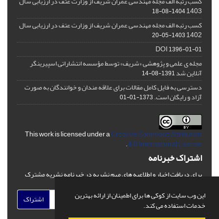
کسب رتبه الف مجله مهندسی عمران شریف از وزارت عتف در ارزیابی سال
1403
1404-08-18
کسب رتبه الف مجله مهندسی عمران شریف از وزارت عتف در ارزیابی سال
1402
1403-05-20
DOI
1396-01-01
مجله ی علمی و پژوهشی «شریف» توسط مؤسسه انتشاراتی اسپیرینگر
آنلاین شد
1391-08-14
دسترسی به فایل کامل مقالات برای علاقه مندان و خوانندگان به صورت
آزاد و رایگان است.
1373-01-01
This work is licensed under a
Creative Commons Attribution
.
4.0 International License
اشتراک خبرنامه
برای دریافت اخبار و اطلاعیه های مهم نشریه در خبرنامه نشریه مشترک
شوید.
این وب سایت از کوکی ها برای اطمینان از ارائه بهترین
اشتراک
خدمات استفاده می کند.