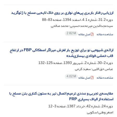
ارزیابی رفتار باربری پی‌های نواری بر روی خاک لایه‌یی مسلح با ژئوگرید
دوره 31.2، شماره 4.1، اسفند 1394، صفحه
83-88
سیدمجدالدین میرمحمدحسینی؛ محمد صالحی
2.82 M
مشاهده مقاله
اصل مقاله
ارائه‌ی شیوه‌یی نو برای توزیع بار لغزش میراگر اصطکاکی F‌B‌P در ارتفاع
قاب خمشی فولادی بهسازی‌شده
دوره 2-30، شماره 2، شهریور 1393، صفحه
125-132
عباس حق اللهی؛ سعید کرمی
4.02 M
مشاهده مقاله
اصل مقاله
مقایسه‌ی تجربی و عددی ترمیم اتصال تیر به ستون کناری بتن مسلح با
استفاده از الیاف بسپاری F‌R‌P
دوره 24، شماره 42، خرداد 1387، صفحه
3-12
اصغر وطنی اسکویی