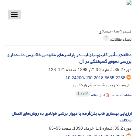
Toggle
vigation
کلیدواژه‌ها =
بهسازی
7
تعداد مقالات:
مطالعه‌ی تأثیر کلینوپتیلولایت در پارامترهای مقاومتی خاک رس ماسه‌دار و
بررسی نحوه‌ی گسیختگی در آن
دوره 35.2، شماره 3.2، آذر 1398، صفحه
121-128
10.24200/J30.2018.5655.2258
علی محمد رجبی؛ شیما بخشی اردکانی
1.79 M
مشاهده مقاله
اصل مقاله
ارزیابی بهسازی قاب بتن‌آرمه با دیوار برشی فولادی به روش‌های اتصال
مختلف
دوره 35.2، شماره 1.1، خرداد 1398، صفحه
55-65