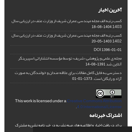
آخرین اخبار
کسب رتبه الف مجله مهندسی عمران شریف از وزارت عتف در ارزیابی سال
1403
1404-08-18
کسب رتبه الف مجله مهندسی عمران شریف از وزارت عتف در ارزیابی سال
1402
1403-05-20
DOI
1396-01-01
مجله ی علمی و پژوهشی «شریف» توسط مؤسسه انتشاراتی اسپیرینگر
آنلاین شد
1391-08-14
دسترسی به فایل کامل مقالات برای علاقه مندان و خوانندگان به صورت
آزاد و رایگان است.
1373-01-01
This work is licensed under a
Creative Commons Attribution
.
4.0 International License
اشتراک خبرنامه
برای دریافت اخبار و اطلاعیه های مهم نشریه در خبرنامه نشریه مشترک
شوید.