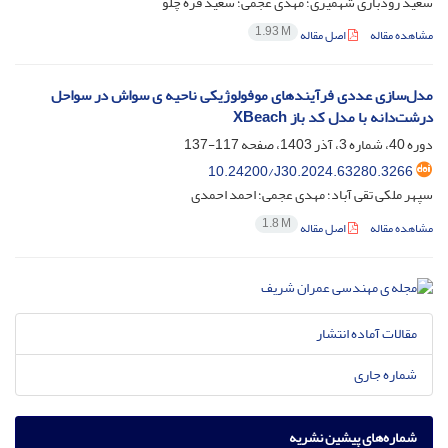
سعید رودباری شهمیری؛ مهدی عجمی؛ سعید قره چلو
1.93 M
مشاهده مقاله
اصل مقاله
مدل‌سازی عددی فرآیندهای موفولوژیکی ناحیه ی سواش در سواحل
درشت‌دانه با مدل کد‌ باز XBeach
دوره 40، شماره 3، آذر 1403، صفحه
117-137
10.24200/J30.2024.63280.3266
سپهر ملکی تقی آباد؛ مهدی عجمی؛ احمد احمدی
1.8 M
مشاهده مقاله
اصل مقاله
مقالات آماده انتشار
شماره جاری
شماره‌های پیشین نشریه