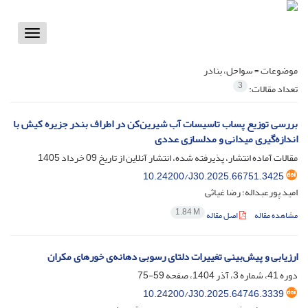
Toggle
vigation
موضوعات =
سواحل، بنادر
3
تعداد مقالات:
بررسی توزیع پساب تاسیسات آب شیرین‌کن در اطراف بندر جزیره کیش با
اندازه‌گیری میدانی و مدلسازی عددی
مقالات آماده انتشار، پذیرفته شده، انتشار آنلاین از تاریخ
09 خرداد 1405
10.24200/J30.2025.66751.3425
امید پورعبداله؛ رضا غیاثی
1.84 M
مشاهده مقاله
اصل مقاله
ارزیابی و پیش‌بینی تغییرات دلتای رسوبی دهانه‌ی خورهای مکران
دوره 41، شماره 3، آذر 1404، صفحه
59-75
10.24200/J30.2025.64746.3339