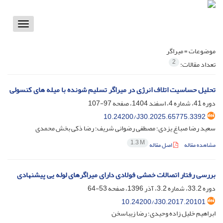
Toggle
vigation
موضوعات =
میراگر
2
تعداد مقالات:
تحلیل حساسیت اتلاف انرژی در میراگر تسلیم شونده با میله‌ های کنسولی
دوره 41، شماره 4، اسفند 1404، صفحه
97-107
10.24200/J30.2025.65775.3392
سعید رضا صباغ یزدی؛ مصطفی رضوانی شریف؛ رضا ذکی بخش محمدی
1.3 M
مشاهده مقاله
اصل مقاله
بررسی رفتار اتصالات خمشی فولادی دارای میراگرهای لوله یی پیشنهادی
دوره 33.2، شماره 3.2، آذر 1396، صفحه
53-64
10.24200/J30.2017.20101
ابراهیم خلیل زاده وحیدی؛ رضا زیباسخن