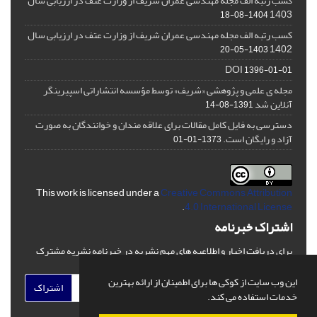
کسب رتبه الف مجله مهندسی عمران شریف از وزارت عتف در ارزیابی سال
1403
1404-08-18
کسب رتبه الف مجله مهندسی عمران شریف از وزارت عتف در ارزیابی سال
1402
1403-05-20
DOI
1396-01-01
مجله ی علمی و پژوهشی «شریف» توسط مؤسسه انتشاراتی اسپیرینگر
آنلاین شد
1391-08-14
دسترسی به فایل کامل مقالات برای علاقه مندان و خوانندگان به صورت
آزاد و رایگان است.
1373-01-01
This work is licensed under a
Creative Commons Attribution
.
4.0 International License
اشتراک خبرنامه
برای دریافت اخبار و اطلاعیه های مهم نشریه در خبرنامه نشریه مشترک
شوید.
این وب سایت از کوکی ها برای اطمینان از ارائه بهترین
اشتراک
خدمات استفاده می کند.