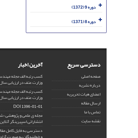
دوره 9 (1372)
دوره 8 (1371)
دسترسی سریع
آخرین اخبار
صفحه اصلی
کسب رتبه الف مجله مهندس
وزارت عتف در ارزیابی سال 1403
درباره نشریه
کسب رتبه الف مجله مهندس
اعضای هیات تحریریه
وزارت عتف در ارزیابی سال 1402
ارسال مقاله
DOI
1396-01-01
تماس با ما
مجله ی علمی و پژوهشی «
نقشه سایت
انتشاراتی اسپیرینگر آنلای
دسترسی به فایل کامل مقالا
و خوانندگان به صورت آزاد 