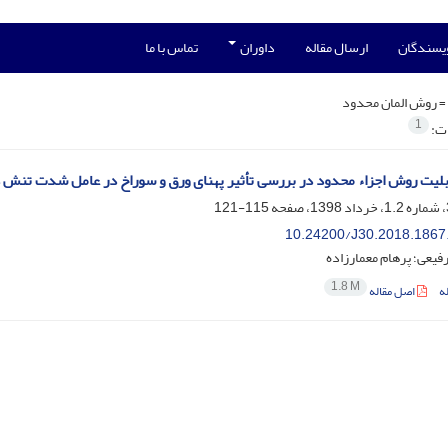
ویسندگان
ارسال مقاله
داوران
تماس با ما
=
روش المان محدود
1
ات:
ابلیت روش اجزاء محدود در بررسی تأثیر پهنای ورق و سوراخ در عامل شدت تنش د
115-121
10.24200/J30.2018.1867
یعی؛ پرهام معمارزاده
1.8 M
ه
اصل مقاله