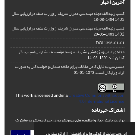
آخرین اخبار
کسب رتبه الف مجله مهندسی عمران شریف از وزارت عتف در ارزیابی سال
1403
1404-08-18
کسب رتبه الف مجله مهندسی عمران شریف از وزارت عتف در ارزیابی سال
1402
1403-05-20
DOI
1396-01-01
مجله ی علمی و پژوهشی «شریف» توسط مؤسسه انتشاراتی اسپیرینگر
آنلاین شد
1391-08-14
دسترسی به فایل کامل مقالات برای علاقه مندان و خوانندگان به صورت
آزاد و رایگان است.
1373-01-01
This work is licensed under a
Creative Commons Attribution
.
4.0 International License
اشتراک خبرنامه
برای دریافت اخبار و اطلاعیه های مهم نشریه در خبرنامه نشریه مشترک
شوید.
این وب سایت از کوکی ها برای اطمینان از ارائه بهترین