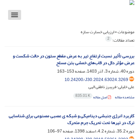
Toggle
vigation
موضوعات =
ارزیابی خسارت سازه
2
تعداد مقالات:
بررسی تأثیر نسبت ارتفاع تیر به عرض مقطع ستون در حالت شکست و
عرض مؤثر دال در قاب‌های خمشی بتن مسلح
دوره 40، شماره 3، آذر 1403، صفحه
153-163
10.24200/J30.2024.63024.3269
علی خلیلی؛ فریبرز ناطقی الهی
835.01 K
مشاهده مقاله
اصل مقاله
کاربرد انرژی جنبشی دینامیکی و شبکه ی عصبی مصنوعی برای شناسایی
ترک در تیرها تحت تحریک جرم متحرک
دوره 35.2، شماره 4.2، اسفند 1398، صفحه
97-106