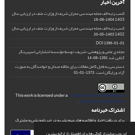
آخرین اخبار
کسب رتبه الف مجله مهندسی عمران شریف از وزارت عتف در ارزیابی سال
1403
1404-08-18
کسب رتبه الف مجله مهندسی عمران شریف از وزارت عتف در ارزیابی سال
1402
1403-05-20
DOI
1396-01-01
مجله ی علمی و پژوهشی «شریف» توسط مؤسسه انتشاراتی اسپیرینگر
آنلاین شد
1391-08-14
دسترسی به فایل کامل مقالات برای علاقه مندان و خوانندگان به صورت
آزاد و رایگان است.
1373-01-01
This work is licensed under a
Creative Commons Attribution
.
4.0 International License
اشتراک خبرنامه
برای دریافت اخبار و اطلاعیه های مهم نشریه در خبرنامه نشریه مشترک
شوید.
این وب سایت از کوکی ها برای اطمینان از ارائه بهترین