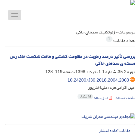
Toggle
vigation
موضوعات =
ژئوتکنیک سدهای خاکی
1
تعداد مقالات:
بررسی تأثیر درصد رطوبت در مقاومت کششی و طاقت شکست خاک رس
هسته ی سدهای خاکی
دوره 35.2، شماره 1.1، خرداد 1398، صفحه
119-128
10.24200/J30.2018.2004.2060
امین اکرامی فرد؛ علی اخترپور
3.21 M
مشاهده مقاله
اصل مقاله
مقالات آماده انتشار