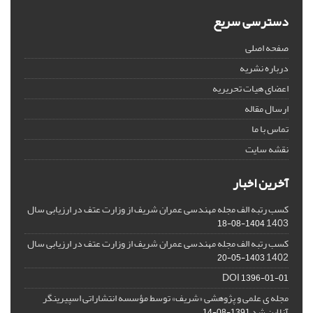
دسترسی سریع
صفحه اصلی
درباره نشریه
اعضای هیات تحریریه
ارسال مقاله
تماس با ما
نقشه سایت
آخرین اخبار
کسب رتبه الف مجله مهندسی عمران شریف از وزارت عتف در ارزیابی سال
1403
1404-08-18
کسب رتبه الف مجله مهندسی عمران شریف از وزارت عتف در ارزیابی سال
1402
1403-05-20
DOI
1396-01-01
مجله ی علمی و پژوهشی «شریف» توسط مؤسسه انتشاراتی اسپیرینگر
آنلاین شد
1391-08-14