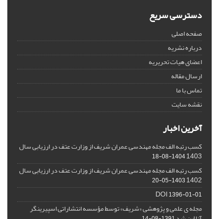
دسترسی سریع
صفحه اصلی
درباره نشریه
اعضای هیات تحریریه
ارسال مقاله
تماس با ما
نقشه سایت
آخرین اخبار
کسب رتبه الف مجله مهندسی عمران شریف از وزارت عتف در ارزیابی سال
1403
1404-08-18
کسب رتبه الف مجله مهندسی عمران شریف از وزارت عتف در ارزیابی سال
1402
1403-05-20
DOI
1396-01-01
مجله ی علمی و پژوهشی «شریف» توسط مؤسسه انتشاراتی اسپیرینگر
آنلاین شد
1391-08-14