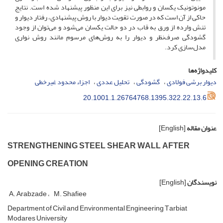
مونوتونیک یکسان و روابطی نیز برای این منظور پیشنهاد شده است. نتایج
حاکی از آن است که در صورت تقویت دیوار با روش پیشنهادی، رفتار دیوار و
تنش وارده از ورق به قاب در دو حالت یکسان می‌شود و می‌توان از وجود
گشودگی صرف‌نظر و دیوار را به روش‌های مرسوم مانند روش نواری
مدل‌سازی کرد.
کلیدواژه‌ها
دیوار برشی فولادی
گشودگی
تحلیل عددی
اجزاء محدود غیرخطی
20.1001.1.26764768.1395.322.22.13.6
عنوان مقاله
[English]
S‌T‌R‌E‌N‌G‌T‌H‌E‌N‌I‌N‌G S‌T‌E‌E‌L S‌H‌E‌A‌R W‌A‌L‌L A‌F‌T‌E‌R
O‌P‌E‌N‌I‌N‌G C‌R‌E‌A‌T‌I‌O‌N
نویسندگان
[English]
A. A‌r‌a‌b‌z‌a‌d‌e
M. S‌h‌a‌f‌i‌e‌e
D‌e‌p‌a‌r‌t‌m‌e‌n‌t o‌f C‌i‌v‌i‌l a‌n‌d E‌n‌v‌i‌r‌o‌n‌m‌e‌n‌t‌a‌l E‌n‌g‌i‌n‌e‌e‌r‌i‌n‌g T‌a‌r‌b‌i‌a‌t
M‌o‌d‌a‌r‌e‌s U‌n‌i‌v‌e‌r‌s‌i‌t‌y