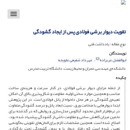
Toggle
vigation
تقویت دیوار برشی فولادی پس از ایجاد گشودگی
نوع مقاله : یادداشت فنی
نویسندگان
ابوالفضل عربزاده
مهرداد شفیعی علویجه
دانشکده‌ی مهندسی عمران و محیط زیست، دانشگاه تربیت مدرس
چکیده
از جمله مزایای دیوار برشی فولادی، در کنار سرعت و هزینه‌ی ساخت
مناسب و همچنین موارد سختی اولیه، مقاومت و شکل‌پذیری بالای آن، امکان
تعبیه‌ی گشودگی در هر محل دلخواه از پانل فولادی است. در این پژوهش
ابتدا دیوارهایی با ضخامت ورق، نسبت ابعاد پانل و درصد گشودگی متفاوت
در نرم‌افزار المان محدود آباکوس مدل‌سازی و روابطی که در گذشته برای
تخمین میزان کاهش سختی و مقاومت ناشی از گشودگی پیشنهاد شده بود،
اصلاح شده است. همچنین مشخصات لازم برای المان‌های تقویتی به‌گونه‌یی
تعیین شده است که رفتار دیوار با و بدون گشودگی تحت بارگذاری