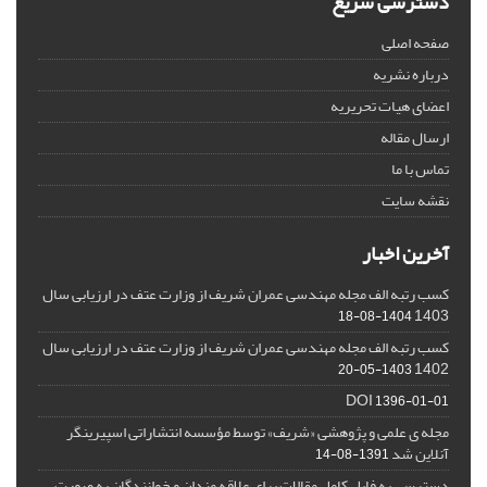
دسترسی سریع
صفحه اصلی
درباره نشریه
اعضای هیات تحریریه
ارسال مقاله
تماس با ما
نقشه سایت
آخرین اخبار
کسب رتبه الف مجله مهندسی عمران شریف از وزارت عتف در ارزیابی سال
1403
1404-08-18
کسب رتبه الف مجله مهندسی عمران شریف از وزارت عتف در ارزیابی سال
1402
1403-05-20
DOI
1396-01-01
مجله ی علمی و پژوهشی «شریف» توسط مؤسسه انتشاراتی اسپیرینگر
آنلاین شد
1391-08-14
دسترسی به فایل کامل مقالات برای علاقه مندان و خوانندگان به صورت