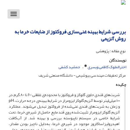
Toggle
vigation
بررسی شرایط بهینه غنی‌سازی فروکتوز از ضایعات خرما به‌
روش آنزیمی
نوع مقاله : پژوهشی
نویسندگان
اخترالملوک کاظمی ویسری
جمشید کشفی
مرکز تحقیقات مهندسی بیوشیمی - دانشگاه صنعتی شریف
چکیده
شربت‌های قندی حاوی گلوکز و فروکتوز با محدوده‌ی غلظتی ۶۰ تا ۸۰ گرم در
۱۰۰ میلی‌لیتر توسط آنزیم گلوکز ایزومراز در شرایط بهینه‌ی درجه حرارت، p‌H
و زمان به شربت‌های قندی غنی‌شده از فروکتوز تبدیل می‌شوند. عملکرد
آنزیم گلوکز ایزومراز تثبیت‌شده روی قند مایع حاصل از شیره‌ی خرما، تحت
شرایط خاصی در سیستم ناپیوسته بررسی و بهینه شد. از آب‌کافت
)هیدرولیز(ساکاروز موجود در شیره‌ی خرما، به‌دلیل ناچیز بودن مقدار،
صرف‌نظر شد. فرایند همپارشدن )ایزومریزاسیون( در محدوده‌ی دمایی