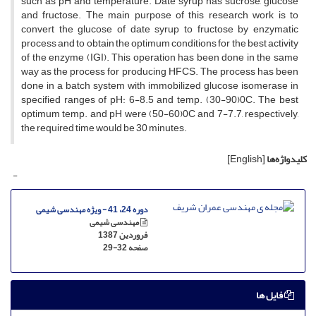
such as pH and temperature. Date syrup has sucrose, glucose
and fructose. The main purpose of this research work is to
convert the glucose of date syrup to fructose by enzymatic
process and to obtain the optimum conditions for the best activity
of the enzyme (IGI). This operation has been done in the same
way as the process for producing HFCS. The process has been
done in a batch system with immobilized glucose isomerase in
specified ranges of pH: 6-8.5 and temp. (30-90)0C. The best
optimum temp. and pH were (50-60)0C and 7-7.7, respectively,
the required time would be 30 minutes.
کلیدواژه‌ها
[English]
-
دوره 24، 41 - ویژه مهندسی شیمی
مهندسی شیمی
فروردین 1387
صفحه
29-32
فایل ها