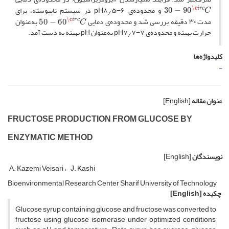
i
r
c
C
\c
30
−
90
و محدوده‌ی p‌H۸٫۵−۶ در سیستم ناپیوسته، برای
i
r
c
C
\c
50
−
60
مدت ۳۰ دقیقه بررسی شد و محدوده‌ی دمایی
به‌عنوان
حرارت بهینه و محدوده‌ی p‌H۷٫۷−۷ به‌عنوان p‌H بهینه به دست آمد.
کلیدواژه‌ها
-
عنوان مقاله
[English]
FRUCTOSE PRODUCTION FROM GLUCOSE BY
ENZYMATIC METHOD
نویسندگان
[English]
A. Kazemi Veisari
J. Kashi
Bioenvironmental Research Center Sharif University of Technology
چکیده
[English]
Glucose syrup containing glucose and fructose was converted to
fructose using glucose isomerase under optimized conditions,