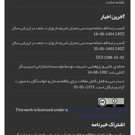
نقشه سایت
آخرین اخبار
کسب رتبه الف مجله مهندسی عمران شریف از وزارت عتف در ارزیابی سال
1403
1404-08-18
کسب رتبه الف مجله مهندسی عمران شریف از وزارت عتف در ارزیابی سال
1402
1403-05-20
DOI
1396-01-01
مجله ی علمی و پژوهشی «شریف» توسط مؤسسه انتشاراتی اسپیرینگر
آنلاین شد
1391-08-14
دسترسی به فایل کامل مقالات برای علاقه مندان و خوانندگان به صورت
آزاد و رایگان است.
1373-01-01
This work is licensed under a
Creative Commons Attribution
.
4.0 International License
اشتراک خبرنامه
برای دریافت اخبار و اطلاعیه های مهم نشریه در خبرنامه نشریه مشترک