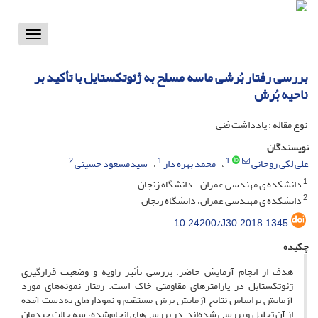
Toggle
vigation
بررسی رفتار بُرشی ماسه مسلح به ژئوتکستایل با تأکید بر
ناحیه بُرش
نوع مقاله : یادداشت فنی
نویسندگان
2
1
1
علی لکی روحانی
محمد بهره دار
سیدمسعود حسینی
1
دانشکده ی مهندسی عمران - دانشگاه زنجان
2
دانشکده ی مهندسی عمران، دانشگاه زنجان
10.24200/J30.2018.1345
چکیده
هدف از انجام آزمایش حاضر، بررسی تأثیر زاویه و وضعیت قرارگیری
ژئوتکستایل در پارامترهای مقاومتی خاک است. رفتار نمونه‌های مورد
آزمایش براساس نتایج آزمایش برش مستقیم و نمودارهای به‌دست آمده
از آن تحلیل و بررسی شده‌اند. در بررسی‌های انجام‌شده، سه حالت چیدمان