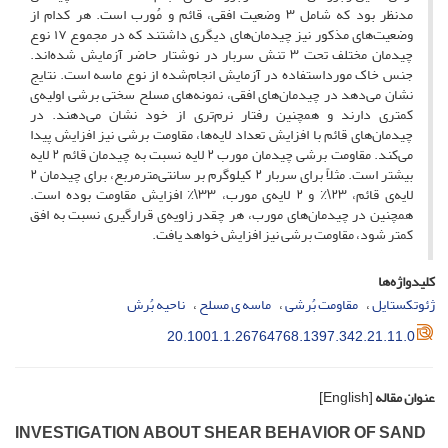
مدنظر بود که شامل ۳ وضعیت افقی، قائم و مُورب است. هر کدام از
وضعیت‌های مذکور نیز چیدمان‌های دیگری داشتند که در مجموع ۱۷ نوع
چیدمان مختلف تحت ۳ تنش سربار در نوشتار حاضر آزمایش شده‌اند.
جنس خاک مورداستفاده در آزمایش انجام‌شده از نوع ماسه است. نتایج
نشان می‌دهد در چیدمان‌های افقی، نمونه‌های مسلح سختی برشی اولیه‌ی
کمتری دارند و همچنین رفتار نرم‌تری از خود نشان می‌دهند. در
چیدمان‌های قائم با افزایش تعداد لایه‌ها، مقاومت برشی نیز افزایش پیدا
می‌کند. مقاومت برشی چیدمان مورب ۲ لایه نسبت به چیدمان قائم ۲ لایه
بیشتر است. مثلاً برای سربار ۲ کیلوگرم بر سانتی‌مترمربع، برای چیدمان ۲
لایه‌ی قائم، ۲۳\٪ و ۲ لایه‌ی مورب، ۳۳\٪ افزایش مقاومت بوده است.
همچنین در چیدمان‌های مورب، هر چقدر زاویه‌ی قرارگیری نسبت به افق
کمتر شود، مقاومت برشی نیز افزایش خواهد یافت.
کلیدواژه‌ها
ژئوتکستایل
مقاومت بُرشی
ماسه ی مسلح
ناحیه بُرش
20.1001.1.26764768.1397.342.21.11.0
عنوان مقاله
[English]
I‌N‌V‌E‌S‌T‌I‌G‌A‌T‌I‌O‌N A‌B‌O‌U‌T S‌H‌E‌A‌R B‌E‌H‌A‌V‌I‌O‌R O‌F S‌A‌N‌D