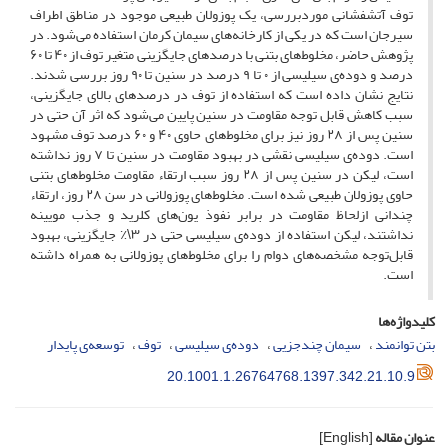
توف آتشفشانی موردبررسی، یک پوزولان طبیعی موجود در مناطق اطراف
سیرجان است که در یکی از کارخانه‌های سیمان کرمان استفاده می‌شود. در
پژوهش حاضر، مخلوط‌های بتنی با درصدهای جایگزینی متغیر توف از ۴۰ تا ۶۰
درصد و دوده‌ی سیلیسی از ۰ تا ۹ درصد در سنین تا ۹۰ روز بررسی شدند.
نتایج نشان داده است که استفاده از توف در درصدهای بالای جایگزینی،
سبب کاهش قابل توجه مقاومت در سنین پایین می‌شود که اثر آن حتی در
سنین پس از ۲۸ روز نیز برای مخلوط‌های حاوی ۴۰ و ۶۰ درصد توف مشهود
است. دوده‌ی سیلیسی نقشی در بهبود مقاومت در سنین تا ۷ روز نداشته
است، لیکن در سنین پس از ۲۸ روز سبب ارتقاء مقاومت مخلوط‌های بتنی
حاوی پوزولان طبیعی شده است. مخلوط‌های پوزولانی در سن ۲۸ روز، ارتقاء
چندانی ازلحاظ مقاومت در برابر نفوذ یون‌های کلرید و جذب مویینه
نداشتند، لیکن استفاده از دوده‌ی سیلیسی حتی در ۳\٪ جایگزینی، بهبود
قابل‌توجه مشخصه‌های دوام را برای مخلوط‌های پوزولانی به همراه داشته
است.
کلیدواژه‌ها
بتن توانمند
سیمان چندجزیی
دوده‌ی سیلیسی
توف
توسعه‌ی پایدار
20.1001.1.26764768.1397.342.21.10.9
عنوان مقاله
[English]