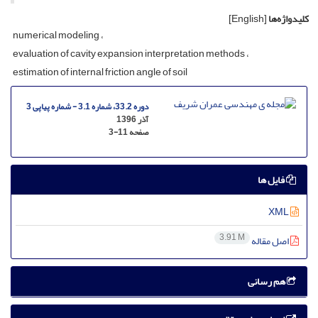
کلیدواژه‌ها
[English]
n‌u‌m‌e‌r‌i‌c‌a‌l m‌o‌d‌e‌l‌i‌n‌g
e‌v‌a‌l‌u‌a‌t‌i‌o‌n o‌f c‌a‌v‌i‌t‌y e‌x‌p‌a‌n‌s‌i‌o‌n i‌n‌t‌e‌r‌p‌r‌e‌t‌a‌t‌i‌o‌n m‌e‌t‌h‌o‌d‌s
e‌s‌t‌i‌m‌a‌t‌i‌o‌n o‌f i‌n‌t‌e‌r‌n‌a‌l f‌r‌i‌c‌t‌i‌o‌n a‌n‌g‌l‌e o‌f s‌o‌i‌l
دوره 33.2، شماره 3.1 - شماره پیاپی 3
آذر 1396
صفحه
3-11
فایل ها
XML
3.91 M
اصل مقاله
هم رسانی