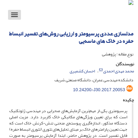
Toggle
vigation
مدلسازی عددی پرسیومتر و ارزیابی روش‌های تفسیر انبساط
حفره در خاک های ماسه‌یی
نوع مقاله : پژوهشی
نویسندگان
محمد مهدی احمدی
احسان کشمیری
دانشکده مهندسی عمران، دانشگاه صنعتی شریف
10.24200/J30.2017.20053
چکیده
پرسیومتری یکی از مهم‌ترین آزمایش‌های صحرایی در مهندسی ژئوتکنیک
است که برای تعیین ویژگی‌های مکانیکی خاک کاربرد دارد. مزیت اصلی
دستگاه مذکور، اندازه‌گیری پیوسته‌ی منحنی تنش-کرنش خاک است که
جهت تعیین پارامترهای خاک بر مبنای تحلیل‌های تئوری (تئوری انبساط حفره)
قابل تفسیر است. در پژوهش حاضر، ابتدا آزمایش پرسیومتر به صورت