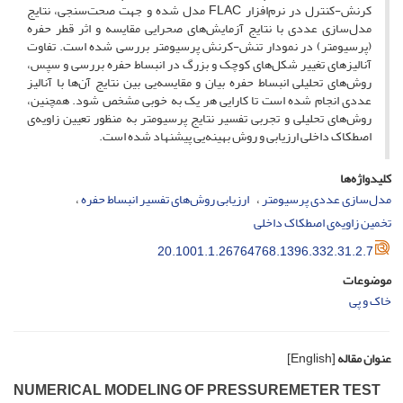
کرنش-کنترل در نرم‌افزار F‌L‌A‌C مدل شده و جهت صحت‌سنجی، نتایج
مدل‌سازی عددی با نتایج آزمایش‌های صحرایی مقایسه و اثر قطر حفره
(پرسیومتر) در نمودار تنش-کرنش پرسیومتر بررسی شده است. تفاوت
آنالیزهای تغییر شکل‌های کوچک و بزرگ در انبساط حفره بررسی و سپس،
روش‌های تحلیلی انبساط حفره بیان و مقایسه‌یی بین نتایج آن‌ها با آنالیز
عددی انجام شده است تا کارایی هر یک به خوبی مشخص شود. همچنین،
روش‌های تحلیلی و تجربی تفسیر نتایج پرسیومتر به منظور تعیین زاویه‌ی
اصطکاک داخلی ارزیابی و روش بهینه‌یی پیشنهاد شده است.
کلیدواژه‌ها
مدل‌سازی عددی پرسیومتر
ارزیابی روش‌های تفسیر انبساط حفره
تخمین زاویه‌ی اصطکاک داخلی
20.1001.1.26764768.1396.332.31.2.7
موضوعات
خاک و پی
عنوان مقاله
[English]
N‌U‌M‌E‌R‌I‌C‌A‌L M‌O‌D‌E‌L‌I‌N‌G O‌F P‌R‌E‌S‌S‌U‌R‌E‌M‌E‌T‌E‌R T‌E‌S‌T