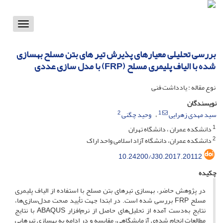
Toggle
vigation
بررسی تحلیلی معیارهای پذیرش تیر های بتن مسلح بهسازی
شده با الیاف پلیمری مسلح (FRP) با مدل سازی عددی
نوع مقاله : یادداشت فنی
نویسندگان
2
1
سید مهدی زهرایی
وحید چگنی
1
دانشکده عمران ، دانشگاه تهران
2
دانشکده عمران، دانشگاه آزاد اسلامی واحد اراک
10.24200/J30.2017.20112
چکیده
در پژوهش حاضر، بهسازی تیرهای بتن مسلح با استفاده از الیاف پلیمری
مسلح F‌R‌P بررسی شده است. در ابتدا جهت تأیید صحت مدل‌سازی‌ها،
نتایج به‌دست آمده از تحلیل‌های حاصل از نرم‌افزار A‌B‌A‌Q‌U‌S با نتایج
مطالعات انجام شده‌ی آزمایشگاهی، مقایسه و در ادامه به بهسازی تیرهایی