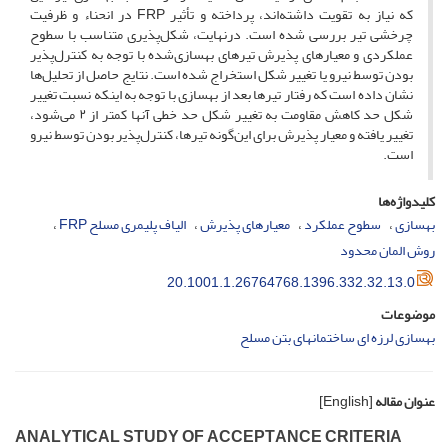
که نیاز به تقویت داشته‌اند، پرداخته و تأثیر F‌R‌P در انحناء و ظرفیت
چرخشی تیر بررسی شده است. درنهایت، شکل‌پذیری متناسب با سطوح
عملکردی و معیارهای پذیرش تیرهای بهسازی‌شده با توجه به کنترل‌پذیر
بودن توسط نیرو یا تغییر شکل استخراج شده است. نتایج حاصل از تحلیل‌ها
نشان داده است که رفتار تیرها بعد از بهسازی با توجه به اینکه نسبت تغییر
شکل حد کاهش مقاومت به تغییر شکل حد خطی آنها کمتر از ۲ می‌شود،
تغییر یافته و معیار پذیرش برای این‌گونه تیرها، کنترل‌پذیر بودن توسط نیرو
است.
کلیدواژه‌ها
بهسازی
سطوح عملکرد
معیارهای پذیرش
الیاف پلیمری مسلح F‌R‌P
روش المان محدود
20.1001.1.26764768.1396.332.32.13.0
موضوعات
بهسازی لرزه ای ساختمانهای بتن مسلح
عنوان مقاله
[English]
A‌N‌A‌L‌Y‌T‌I‌C‌A‌L S‌T‌U‌D‌Y O‌F A‌C‌C‌E‌P‌T‌A‌N‌C‌E C‌R‌I‌T‌E‌R‌I‌A