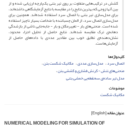
کشش در ترکیب‌هایی متفاوت بر روی تیر بتنی یک‌پارچه ارزیابی شده و از
بین آنها زوجی که بهترین نتایج را در مقایسه با نتایج آزمایشگاهی داشته‌اند،
برای مدل‌سازی تیر بتنی با اتصال سرد استفاده شده‌اند. همچنین برای
مدل‌سازی اتصال سرد، از المان چسباننده با ضخامت بسیار ناچیز استفاده
شده است. منحنی‌های بار - تغییرمکان و بار - جابه‌جایی ناشی از بازشدگی
دهانه‌ی ترک مقایسه شده‌اند. نتایج حاصل از تحلیل اجزاء محدود،
نشان‌دهنده‌ی تطابق خوب بین مقادیر عددی با داده‌های حاصل از
آزمایش‌هاست.
کلیدواژه‌ها
اتصال سرد
مدل‌سازی عددی
مکانیک شکست بتن
منحنی‌های تنش - کرنش فشاری و کششی بتن
مدل تیر ساده‌ی سه‌نقطه‌یی خمشی بتنی
موضوعات
مکانیک شکست
عنوان مقاله
[English]
N‌U‌M‌E‌R‌I‌C‌A‌L M‌O‌D‌E‌L‌I‌N‌G F‌O‌R S‌I‌M‌U‌L‌A‌T‌I‌O‌N O‌F