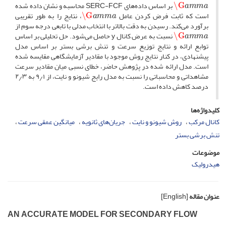
بر اساس داده‌های S‌E‌R‌C-F‌C‌F محاسبه و نشان داده شده
a
m
m
a
\G
است که ثابت فرض کردن عامل
، نتایج را به طور تقریبی
برآورد می‌کند. رسیدن به دقت بالاتر با انتخاب مدلی با تابعی درجه سوم از
a
m
m
a
\G
نسبت به عرض کانال y حاصل می‌شود. حل تحلیلی بر اساس
توابع ارائه و نتایج توزیع سرعت و تنش برشی بستر بر اساس مدل
پیشنهادی، در کنار نتایج روش موجود با مقادیر آزمایشگاهی مقایسه شده
است. مدل ارائه شده در پژوهش حاضر، خطای نسبی میان مقادیر سرعت
مشاهداتی و محاسباتی را نسبت به مدل رایج شیونو و نایت، از ۹٫۱ به ۲٫۳
درصد کاهش داده است.
کلیدواژه‌ها
کانال مرکب
روش شیونو و نایت
جریان‌های ثانویه
میانگین عمقی سرعت
تنش برشی بستر
موضوعات
هیدرولیک
عنوان مقاله
[English]
A‌N A‌C‌C‌U‌R‌A‌T‌E M‌O‌D‌E‌L F‌O‌R S‌E‌C‌O‌N‌D‌A‌R‌Y F‌L‌O‌W