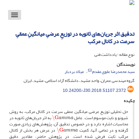
Toggle
vigation
تدقیق اثر جریان‌های ثانویه در توزیعِ عرضیِ میانگینِ عمقیِ
سرعت در کانال مرکب
نوع مقاله : یادداشت فنی
نویسندگان
سید محمدرضا علوی مقدم
میلاد بردبار
گروه مهندسی عمران، واحد مشهد، دانشگاه آزاد اسلامی، مشهد، ایران
10.24200/J30.2018.51107.2372
چکیده
حل تحلیلی توزیع عرضی میانگین عمقی سرعت در کانال مرکب، به روش
a
m
m
a
\G
شیونو و نایت موسوم است. عامل
به اثر جریان‌های ثانویه در
محاسبات اشاره دارد و در خصوص تدقیق آن، پژوهش‌های زیادی صورت
a
m
m
a
\G
گرفته و در تمامی آنها، کمیت
در عرض هر بخش از کانال
مرکب ثابت فرض شده است. در پژوهش حاضر، مقادیر دقیق
a
m
m
a
\G