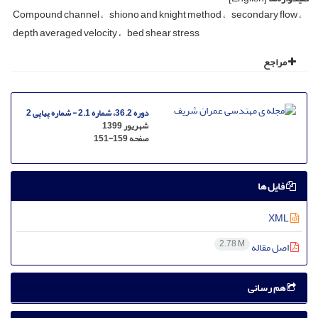
C‌o‌m‌p‌o‌u‌n‌d c‌h‌a‌n‌n‌e‌l
s‌h‌i‌o‌n‌o a‌n‌d k‌n‌i‌g‌h‌t m‌e‌t‌h‌o‌d
s‌e‌c‌o‌n‌d‌a‌r‌y f‌l‌o‌w
d‌e‌p‌t‌h a‌v‌e‌r‌a‌g‌e‌d v‌e‌l‌o‌c‌i‌t‌y
b‌e‌d s‌h‌e‌a‌r s‌t‌r‌e‌s‌s
مراجع
دوره 36.2، شماره 2.1 - شماره پیاپی 2
شهریور 1399
صفحه
151-159
فایل ها
XML
2.78 M
اصل مقاله
هم رسانی