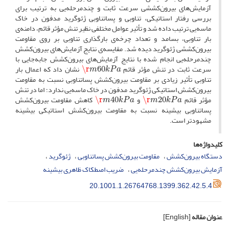
آزمایش‌های بیرون‌کششی سرعت ثابت و چندمرحله‌یی به ترتیب برای
بررسی رفتار استاتیکی، تناوبی و پساتناوبی ژئوگرید مدفون در خاک
ماسه‌یی ترتیب داده شد و تأثیر عوامل مختلفی نظیر تنش مؤثر قائم، دامنه‌ی
بار تناوبی، بسامد و تعداد چرخه‌ی بارگذاری تناوبی بر روی مقاومت
بیرون‌کششی ژئوگرید دیده شد. مقایسه‌ی نتایج آزمایش‌های بیرون‌کشش
چندمرحله‌یی انجام شده با نتایج آزمایش‌های بیرون‌کشش جابه‌جایی با
m
60
k
P
a
\r
سرعت ثابت در تنش مؤثر قائم
نشان داد که اعمال بار
تناوبی تأثیر زیادی بر مقاومت بیرون‌کشش پساتناوبی نسبت به مقاومت
بیرون‌کشش استاتیکی ژئوگرید مدفون در خاک ماسه‌یی ندارد؛ اما در تنش
m
40
k
P
a
\r
m
20
k
P
a
\r
مؤثر قائم
و
کاهش مقاومت بیرون‌کشش
پساتناوبی بیشینه نسبت به مقاومت بیرون‌کشش استاتیکی بیشینه
مشهودتر است.
کلیدواژه‌ها
دستگاه بیرون‌کشش
مقاومت بیرون‌کشش پساتناوبی
ژئوگرید
آزمایش بیرون‌کشش چندمرحله‌یی
ضریب اصطکاک ظاهری بیشینه
20.1001.1.26764768.1399.362.42.5.4
عنوان مقاله
[English]