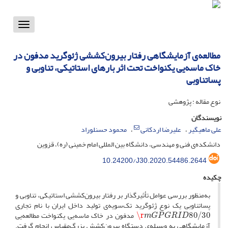
Toggle
vigation
مطالعه‌ی آزمایشگاهی رفتار بیرون‌کششی ژئوگرید مدفون در
خاک ماسه‌یی یکنواخت تحت اثر بارهای استاتیکی، تناوبی و
پساتناوبی
نوع مقاله : پژوهشی
نویسندگان
علی ماهیگیر
علیرضا اردکانی
محمود حسنلوراد
دانشکده‌ی فنی و مهندسی، دانشگاه بین المللی امام خمینی (ره)، قزوین
10.24200/J30.2020.54486.2644
چکیده
به‌منظور بررسی عوامل تأثیرگذار بر رفتار بیرون‌کششی استاتیکی، تناوبی و
پساتناوبی یک نوع ژئوگرید تک‌سویه‌ی تولید داخل ایران با نام تجاری
m
G
P
G
R
I
D
80
/
30
\r
مدفون در خاک ماسه‌یی یکنواخت مطالعه‌یی
آزمایشگاهی به وسیله‌ی دستگاه بیرون‌کشش بزرگ‌مقیاس انجام گرفت.