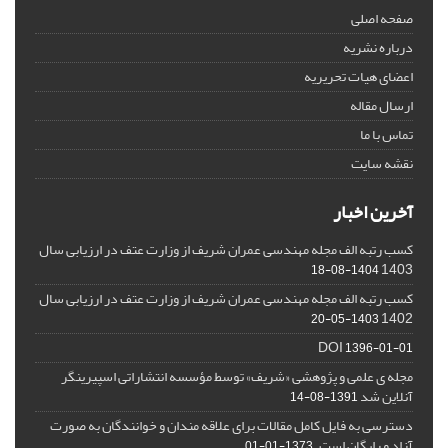
صفحه اصلی
درباره نشریه
اعضای هیات تحریریه
ارسال مقاله
تماس با ما
نقشه سایت
آخرین اخبار
کسب رتبه الف مجله مهندسی عمران شریف از وزارت عتف در ارزیابی سال
1403
1404-08-18
کسب رتبه الف مجله مهندسی عمران شریف از وزارت عتف در ارزیابی سال
1402
1403-05-20
DOI
1396-01-01
مجله ی علمی و پژوهشی «شریف» توسط مؤسسه انتشاراتی اسپیرینگر
آنلاین شد
1391-08-14
دسترسی به فایل کامل مقالات برای علاقه مندان و خوانندگان به صورت
آزاد و رایگان است.
1373-01-01