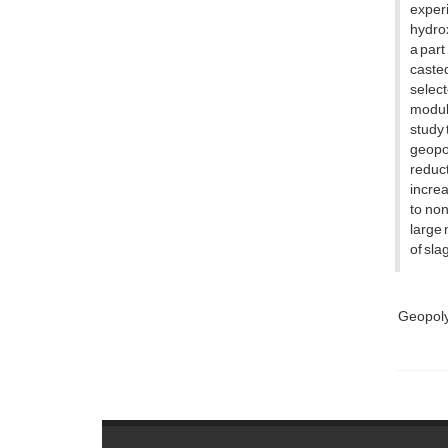
experi
hydrox
a part
casted
selec
modulu
study 
geopol
reduct
increa
to non
large 
of sla
Geopol