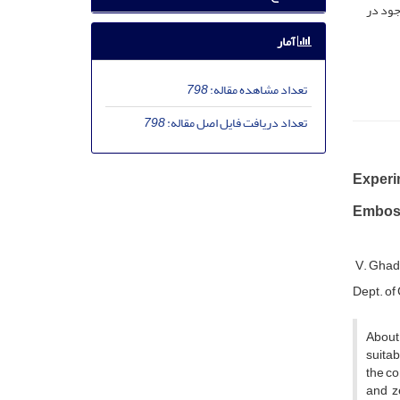
جود در
آمار
تعداد مشاهده مقاله:
798
تعداد دریافت فایل اصل مقاله:
798
Experim
Emboss
V. Ghad
D‌e‌p‌t. o‌f C
About 
suitab
the co
and z