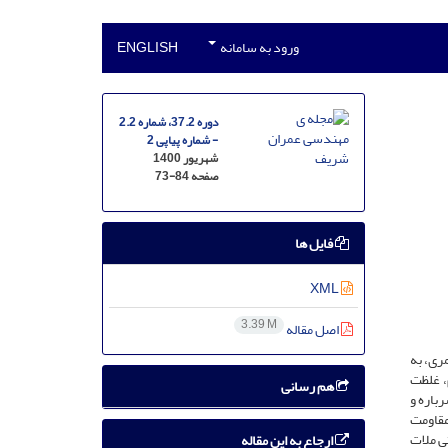
ورود به سامانه
ENGLISH
دوره 37.2، شماره 2.2
- شماره پیاپی 2
شهریور 1400
صفحه
73-84
فایل ها
XML
3.39 M
اصل مقاله
ری، به
یم، غلظت
هم رسانی
باره و
 امباس به ترتیب باعث افزایش تا ۲۶، ۶، ۲۰ و ۱۴ درصدی مقاومت
اومتی ملات
ارجاع به این مقاله