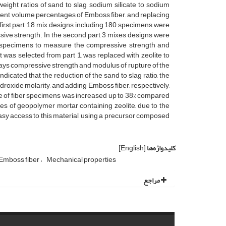
ight ratios of sand to slag, sodium silicate to sodium
ferent volume percentages of Emboss fiber, and replacing
e first part, 18 mix designs including 180 specimens were
sive strength. In the second part, 3 mixes designs were
5 specimens to measure the compressive strength and
at was selected from part 1, was replaced with zeolite to
days compressive strength and modulus of rupture of the
icated that the reduction of the sand to slag ratio, the
droxide molarity, and adding Emboss fiber, respectively,
re of fiber specimens was increased up to 38% compared
ies of geopolymer mortar containing zeolite, due to the
asy access to this material, using a precursor composed
کلیدواژه‌ها
[English]
Emboss fiber
Mechanical properties
مراجع