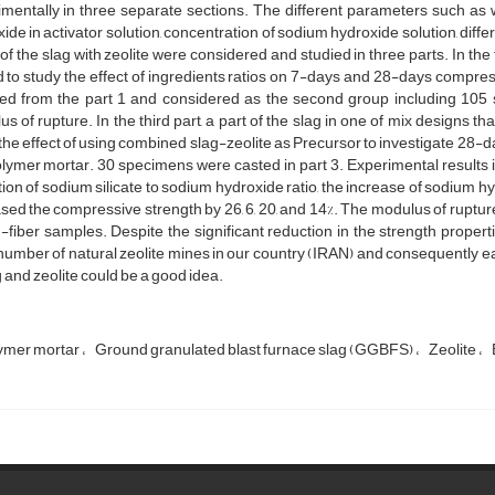
mentally in three separate sections. The different parameters such as we
ide in activator solution, concentration of sodium hydroxide solution, dif
 of the slag with zeolite were considered and studied in three parts. In th
 to study the effect of ingredients ratios on 7-days and 28-days compres
ted from the part 1 and considered as the second group including 10
s of rupture. In the third part, a part of the slag in one of mix designs th
the effect of using combined slag-zeolite as Precursor to investigate 28-
ymer mortar. 30 specimens were casted in part 3. Experimental results ind
ion of sodium silicate to sodium hydroxide ratio, the increase of sodium hy
sed the compressive strength by 26, 6, 20, and 14%. The modulus of ruptu
-fiber samples. Despite the significant reduction in the strength propert
number of natural zeolite mines in our country (IRAN) and consequently e
g and zeolite could be a good idea.
ymer mortar
Ground granulated blast furnace slag (GGBFS)
Zeolite