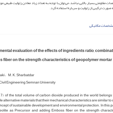
 مقاومتی بسیار بالایی نباشد، می‌توان با توجه به تعداد زیاد معادن زئولیت طبیعی مو
 صورت ترکیبی از زئولیت و سرباره استفاده کرد.
شخصات مکانیکی
ental evaluation of the effects of ingredients ratio, combina
 fiber on the strength characteristics of geopolymer mortar
aki
M. K. Sharbatdar
‌i‌v‌i‌l E‌n‌g‌i‌n‌e‌e‌r‌i‌n‌g S‌e‌m‌n‌a‌n U‌n‌i‌v‌e‌r‌s‌i‌t‌y
7% of the total volume of carbon dioxide produced in the world belongs t
le alternative materials that their mechanical characteristics are similar 
ncept of sustainable development and environmental protection. In this pape
eolite as Precursor and adding Emboss fiber on the strength charact