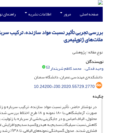
صفحه اصلی
مرور
اطلاعات نشریه
راهنمای ن
بررسی تجربی تأثیر نسبت مواد سازنده، ترکیب سربار
ملات‌های ژئوپلیمری
نوع مقاله : پژوهشی
نویسندگان
وحید قدکی
محمد کاظم شربتدار
دانشکده ی مهندسی عمران، دانشگاه سمنان
10.24200/J30.2020.55729.2770
چکیده
در نوشتار حاضر، تأثیر نسبت مواد سازنده، ترکیب سرباره و زئ
صورت آزمایشگاهی با ۱۸۰ نمونه
محلول، الیاف امباس و در جایگزینی بخشی از سرباره با زئولیت
فشاری شدند. م