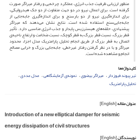
منظور ارزیابی ظرفیت جذب انرژی، عملکرد چرخه‌یی و رفتار میراگر صورت
گرفته است. برای اعمال نیرو در دو جهت متفاوت از دو جک هیدرولیکی،
برای اندازه‌گیری نیرو از دو بارسنج و برای اندازه‌گیری جابه‌جایی از
جابه‌جایی‌سنج استفاده شده است. نتایج نشان می‌دهند که میراگر
پیشنهادی، حلقه‌های هیسترزیس پایدار و جذب انرژی مناسبی دارد. تأثیر
قطر بزرگ، نسبت قطر بزرگ به قطر کوچک، نسبت ضخامت و ارتفاع ناحیه‌ی
اتصال به قطر بزرگ از طریق انجام تحلیل پارامتریک مدل اجزاء محدود
میراگر و با در نظر گرفتن رفتار غیرخطی، جابه‌جایی بزرگ و خرابی مصالح
انجام و مشاهده شده است.
کلیدواژه‌ها
تیر پیوند فیوزدار
میراگر بیضوی
نمونه‌ی آزمایشگاهی
مدل عددی
تحلیل پارامتریک
عنوان مقاله
[English]
Introduction of a new elliptical damper for seismic
energy dissipation of civil structures
نویسندگان
[English]