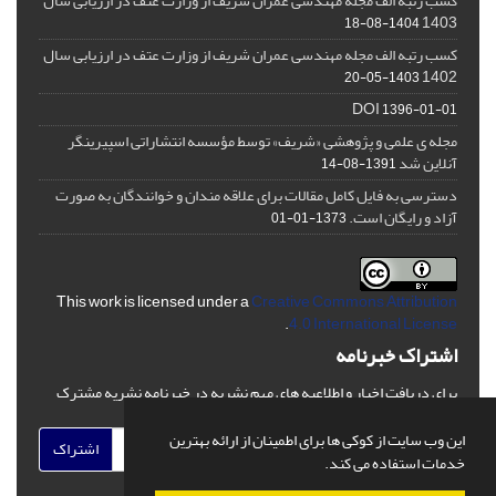
کسب رتبه الف مجله مهندسی عمران شریف از وزارت عتف در ارزیابی سال
1403
1404-08-18
کسب رتبه الف مجله مهندسی عمران شریف از وزارت عتف در ارزیابی سال
1402
1403-05-20
DOI
1396-01-01
مجله ی علمی و پژوهشی «شریف» توسط مؤسسه انتشاراتی اسپیرینگر
آنلاین شد
1391-08-14
دسترسی به فایل کامل مقالات برای علاقه مندان و خوانندگان به صورت
آزاد و رایگان است.
1373-01-01
This work is licensed under a
Creative Commons Attribution
.
4.0 International License
اشتراک خبرنامه
برای دریافت اخبار و اطلاعیه های مهم نشریه در خبرنامه نشریه مشترک
شوید.
این وب سایت از کوکی ها برای اطمینان از ارائه بهترین
اشتراک
خدمات استفاده می کند.