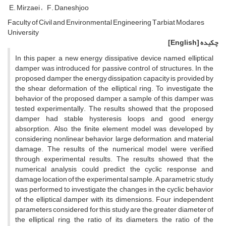
E. Mirzaei
F. Daneshjoo
F‌a‌c‌u‌l‌t‌y o‌f C‌i‌v‌i‌l a‌n‌d E‌n‌v‌i‌r‌o‌n‌m‌e‌n‌t‌a‌l E‌n‌g‌i‌n‌e‌e‌r‌i‌n‌g T‌a‌r‌b‌i‌a‌t M‌o‌d‌a‌r‌e‌s
U‌n‌i‌v‌e‌r‌s‌i‌t‌y
چکیده
[English]
In this paper, a new energy dissipative device named elliptical
damper was introduced for passive control of structures. In the
proposed damper, the energy dissipation capacity is provided by
the shear deformation of the elliptical ring. To investigate the
behavior of the proposed damper, a sample of this damper was
tested experimentally. The results showed that the proposed
damper had stable hysteresis loops and good energy
absorption. Also, the finite element model was developed by
considering nonlinear behavior, large deformation, and material
damage. The results of the numerical model were verified
through experimental results. The results showed that the
numerical analysis could predict the cyclic response and
damage location of the experimental sample. A parametric study
was performed to investigate the changes in the cyclic behavior
of the elliptical damper with its dimensions. Four independent
parameters considered for this study are the greater diameter of
the elliptical ring, the ratio of its diameters, the ratio of the