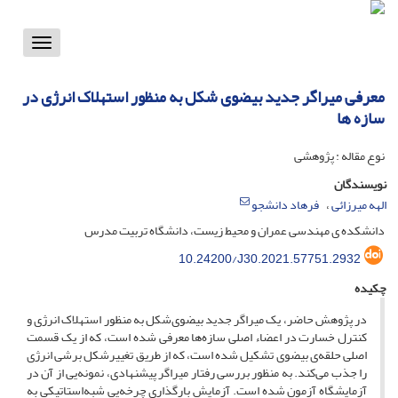
Toggle
vigation
معرفی میراگر جدید بیضوی شکل به منظور استهلاک انرژی در
سازه ها
نوع مقاله : پژوهشی
نویسندگان
الهه میرزائی
فرهاد دانشجو
دانشکده ی مهندسی عمران و محیط زیست، دانشگاه تربیت مدرس
10.24200/J30.2021.57751.2932
چکیده
در پژوهش حاضر، یک میراگر جدید بیضوی‌شکل به منظور استهلاک انرژی و
کنترل خسارت در اعضاء اصلی سازه‌ها معرفی شده است، که از یک قسمت
اصلی حلقه‌ی بیضوی تشکیل شده است، که از طریق تغییرشکل برشی انرژی
را جذب می‌کند. به منظور بررسی رفتار میراگر پیشنهادی، نمونه‌یی از آن در
آزمایشگاه آزمون شده است. آزمایش بارگذاری چرخه‌یی شبه‌استاتیکی به