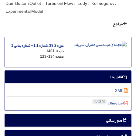
Dam Bottom Outlet
Turbulent Flow
Eddy
Kolmogorov
Experimental Model
مراجع
دوره 38.2، شماره 1.1 - شماره پیاپی 1
خرداد 1401
صفحه
123-134
فایل ها
XML
4.43 M
اصل مقاله
هم رسانی