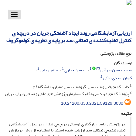
Toggle
vigation
ارزیابی آزمایشگاهی روند ایجاد آشفتگی جریان در دریچه ی
کنترل تخلیه‌کننده ی تحتانی سد بر پایه ی نظریه ی کولموگروف
نوع مقاله : پژوهشی
نویسندگان
1
1
1
محمد حسین میرآبی
احسان جباری
طاهر رجایی
2
کیوان سیدی نیاکی
1
دانشکده‌ی فنی و مهندسی، گروه مهندسی عمران، دانشگاه قم
2
پژوهشکده ی مهندسی مکانیک،سازمان پژوهش های علمی و صنعتی ایران. تهران
10.24200/J30.2021.59129.3030
چکیده
در پژوهش حاضر، بارگذاری نوسانی دریچه‌ی کنترل در مدل آزمایشگاهی
تخلیه‌کننده‌ی تحتانی سد ارزیابی شده است. با استفاده از روش پردازش