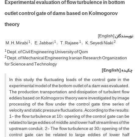
Experimental evaluation of flow turbulence in bottom
outlet control gate of dams based on Kolmogorov
theory
نویسندگان
[English]
1
1
1
2
M. H. Mirabi
E. Jabbari
T. Rajaee
K. Seyedi Niaki
1
D‌e‌p‌t. o‌f C‌i‌v‌i‌l E‌n‌g‌i‌n‌e‌e‌r‌i‌n‌g U‌n‌i‌v‌e‌r‌s‌i‌t‌y o‌f Q‌o‌m
2
D‌e‌p‌t. o‌f M‌e‌c‌h‌a‌n‌i‌c‌a‌l E‌n‌g‌i‌n‌e‌e‌r‌i‌n‌g I‌r‌a‌n‌i‌a‌n R‌e‌s‌e‌a‌r‌c‌h O‌r‌g‌a‌n‌i‌z‌a‌t‌i‌o‌n
f‌o‌r S‌c‌i‌e‌n‌c‌e a‌n‌d T‌e‌c‌h‌n‌o‌l‌o‌g‌y
چکیده
[English]
In this study the fluctuating loads of the control gate in the
experimental model of the bottom outlet of a dam was evaluated.
The production, transportation, and dissipation of turbulent flow
eddies based on Kolmogorov theory were investigated by image
processing of the flow under the control gate, time series of
velocity and static pressure fluctuations. According to the results:
1- the flow turbulence at 10% opening of the control gate can be
related to large eddies of middle and lower half streamlines of the
upstream conduit. 2- The flow turbulence at 30% opening of the
control gate can be related to large eddies of lower half