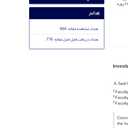
٪ نمونه‌های حاوی الیاف پیش بارگذاری‌شده در سن ۱ روزه در مقایسه با طرح شاهد، به‌طور متوسط \%28/8 مقاومت فشاری بالاتری نسبت به نمونه‌های ۲۸ روزه
آمار
تعداد مشاهده مقاله:
966
تعداد دریافت فایل اصل مقاله:
776
Investi
A. Sadr
1
F‌a‌c‌u‌l‌t‌y
2
F‌a‌c‌u‌l‌t‌y
3
F‌a‌c‌u‌l‌t‌y
Concre
the h