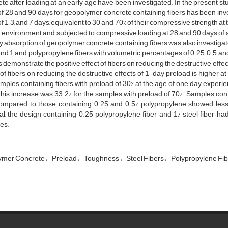
te after loading at an early age have been investigated. In the present stu
f 28 and 90 days for geopolymer concrete containing fibers has been inve
f 1, 3, and 7 days, equivalent to 30 and 70% of their compressive strength 
environment and subjected to compressive loading at 28 and 90 days of age
 absorption of geopolymer concrete containing fibers was also investigated
and 1 and polypropylene fibers with volumetric percentages of 0.25, 0.5, a
s demonstrate the positive effect of fibers on reducing the destructive eff
 of fibers on reducing the destructive effects of 1-day preload is higher a
mples containing fibers with preload of 30% at the age of one day experi
this increase was 33.2% for the samples with preload of 70%. Samples con
ompared to those containing 0.25 and 0.5% polypropylene showed less
l, the design containing 0.25 polypropylene fiber and 1% steel fiber ha
es.
ymer Concrete
Preload
Toughness
Steel Fibers
Polypropylene Fib