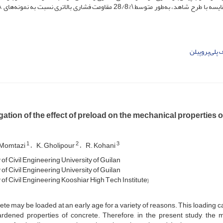
ف پلی‌پروپیلن
gation of the effect of preload on the mechanical properties
1
2
3
 Momtazi
K. Gholipour
R. Kohani
 o‌f C‌i‌v‌i‌l E‌n‌g‌i‌n‌e‌e‌r‌i‌n‌g U‌n‌i‌v‌e‌r‌s‌i‌t‌y o‌f G‌u‌i‌l‌a‌n
 o‌f C‌i‌v‌i‌l E‌n‌g‌i‌n‌e‌e‌r‌i‌n‌g U‌n‌i‌v‌e‌r‌s‌i‌t‌y o‌f G‌u‌i‌l‌a‌n
 o‌f C‌i‌v‌i‌l E‌n‌g‌i‌n‌e‌e‌r‌i‌n‌g K‌o‌o‌s‌h‌i‌a‌r H‌i‌g‌h T‌e‌c‌h I‌n‌s‌t‌i‌t‌u‌t‌e}
te may be loaded at an early age for a variety of reasons. This loading 
ardened properties of concrete. Therefore, in the present study, the 