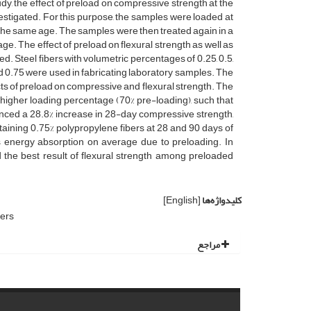
dy, the effect of preload on compressive strength at the
stigated. For this purpose, the samples were loaded at
at the same age. The samples were then treated again in a
. The effect of preload on flexural strength as well as
. Steel fibers with volumetric percentages of 0.25, 0.5,
nd 0.75 were used in fabricating laboratory samples. The
ects of preload on compressive and flexural strength. The
t higher loading percentage (70% pre-loading), such that
enced a 28.8% increase in 28-day compressive strength,
taining 0.75% polypropylene fibers at 28 and 90 days of
 energy absorption on average due to preloading. In
d the best result of flexural strength among preloaded
کلیدواژه‌ها
[English]
ers
مراجع