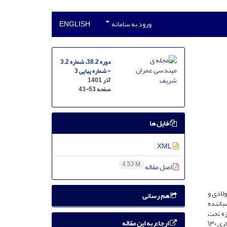
ورود به سامانه
ENGLISH
دوره 38.2، شماره 3.2
- شماره پیاپی 3
آذر 1401
صفحه
43-53
فایل ها
XML
4.53 M
اصل مقاله
ری حاوی الیاف فولادی و
هم رسانی
سباننده
 روزه معادل ۳۰ و ۷۰ درصد مقاومت فشاری خود در همان سن و پس از عمل‌آوری در سنین ۲۸ و ۹۰ روزه تحت
ارجاع به این مقاله
بارگذاری قرار گرفته‌اند. نتایج نشان می‌دهند که الیاف در کاهش آثار مخرب پیش‌بارگذاری در مقاومت‌های فشاری و خمشی اثر مثبت دارند. مثلاً در بارگذاری ۳۰\