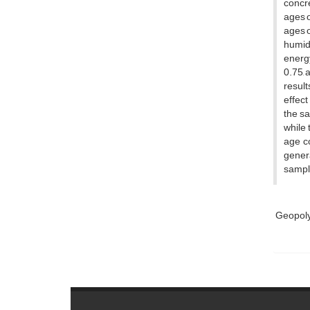
concre
ages o
ages o
humid 
energy
0.75, 
result
effect
the sa
while 
age c
genera
sampl
Geopol