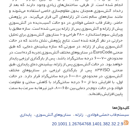
انجام شده است. از طرفی، ساختمان‌های زیادی وجود دارند که بعد از
رخداد آتش‌سوزی همچنان بدون مقاوم‌سازی خاصی استفاده می‌شوند و
مانند سازه‌های سالم تحت اثر زلزله‌های آتی قرار می‌گیرند. در پژوهش
حاضر، رفتار قاب خمشی فولادی در دو حالت آسیب‌دیده در آتش‌سوزی
پیش از زلزله و آتش‌سوزی پس از زلزله بررسی شده است. سازه مطابق با
ویرایش سوم استاندارد ۲۸۰۰ طراحی و ۱۰ سناریوی آتش‌سوزی برای تحلیل
حرارتی در نظر گرفته شده است. نتایج پژوهش نشان دادند که در حالت
آتش‌سوزی پیش از زلزله، در صورتی که سازه بیشینه‌ی دمایی، که طبق
منحنی E‌u‌r‌o‌C‌o‌d‌e در سناریوهای مختلف آتش‌سوزی تجربه کرده است، در
محدوده‌ی ۷۰۰-۶۰۰ درجه سانتی‌گراد باشد، پس از بارگذاری لرزه‌یی پایدار
خواهد بود. در حالت آتش‌سوزی پس از زلزله، بیشینه‌ی دمای پایداری، طبق
منحنی ۸۳۴I‌S‌O پس از بارگذاری لرزه‌یی در سناریوهای مختلف
آتش‌سوزی، در محدوده‌ی ۸۰۰-۶۰۰ درجه سانتی‌گراد قرار دارد. در حالت
اول، با افزایش دما از ۶۰۰ درجه سانتی‌گراد با کاهش سختی و مقاومت
فولاد،و در حالت دوم در دمایی بین ۶۵۰-۸۰۰، خیز تیرها به سرعت به سمت
پایین افزایش یافته‌اند.
کلیدواژه‌ها
سیستم قاب خمشی فولادی
زلزله
سناریوهای آتش‌سوزی
پایداری
20.1001.1.26764768.1401.382.32.2.9