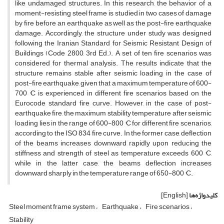
like undamaged structures. In this research, the behavior of a
moment-resisting steel frame is studied in two cases of damage
by fire before an earthquake as well as the post-fire earthquake
damage. Accordingly, the structure under study was designed
following the Iranian Standard for Seismic Resistant Design of
Buildings (Code 2800, 3rd Ed.). A set of ten fire scenarios was
considered for thermal analysis. The results indicate that the
structure remains stable after seismic loading in the case of
post-fire earthquake, given that a maximum temperature of 600-
700 °C is experienced in different fire scenarios based on the
Eurocode standard fire curve. However, in the case of post-
earthquake fire, the maximum stability temperature after seismic
loading lies in the range of 600-800 °C for different fire scenarios,
according to the ISO 834 fire curve. In the former case, deflection
of the beams increases downward rapidly upon reducing the
stiffness and strength of steel as temperature exceeds 600 °C,
while in the latter case, the beams deflection increases
downward sharply in the temperature range of 650-800 °C.
کلیدواژه‌ها
[English]
Steel moment frame system
Earthquake
Fire scenarios
Stability