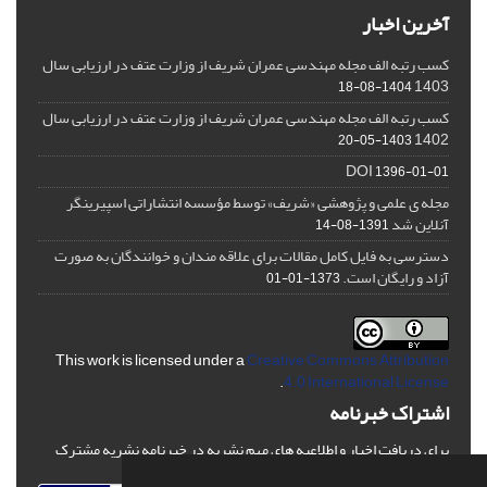
آخرین اخبار
کسب رتبه الف مجله مهندسی عمران شریف از وزارت عتف در ارزیابی سال
1403
1404-08-18
کسب رتبه الف مجله مهندسی عمران شریف از وزارت عتف در ارزیابی سال
1402
1403-05-20
DOI
1396-01-01
مجله ی علمی و پژوهشی «شریف» توسط مؤسسه انتشاراتی اسپیرینگر
آنلاین شد
1391-08-14
دسترسی به فایل کامل مقالات برای علاقه مندان و خوانندگان به صورت
آزاد و رایگان است.
1373-01-01
This work is licensed under a
Creative Commons Attribution
.
4.0 International License
اشتراک خبرنامه
برای دریافت اخبار و اطلاعیه های مهم نشریه در خبرنامه نشریه مشترک
شوید.