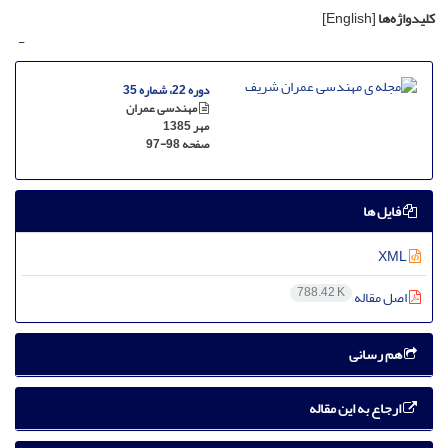
کلیدواژه‌ها
[English]
-
دوره 22، شماره 35
مهندسی عمران
مهر 1385
صفحه
97-98
فایل ها
XML
788.42 K
اصل مقاله
هم رسانی
ارجاع به این مقاله