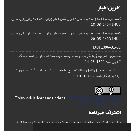
آخرین اخبار
کسب رتبه الف مجله مهندسی عمران شریف از وزارت عتف در ارزیابی سال
1403
1404-08-18
کسب رتبه الف مجله مهندسی عمران شریف از وزارت عتف در ارزیابی سال
1402
1403-05-20
DOI
1396-01-01
مجله ی علمی و پژوهشی «شریف» توسط مؤسسه انتشاراتی اسپیرینگر
آنلاین شد
1391-08-14
دسترسی به فایل کامل مقالات برای علاقه مندان و خوانندگان به صورت
آزاد و رایگان است.
1373-01-01
This work is licensed under a
Creative Commons Attribution
.
4.0 International License
اشتراک خبرنامه
برای دریافت اخبار و اطلاعیه های مهم نشریه در خبرنامه نشریه مشترک
شوید.