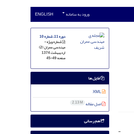
ورود به سامانه
ENGLISH
دوره 11، شماره 10
شماره ویژه -
مهندسی عمران (2)
اردیبهشت 1374
صفحه
45-49
فایل ها
XML
2.13 M
اصل مقاله
هم رسانی
-