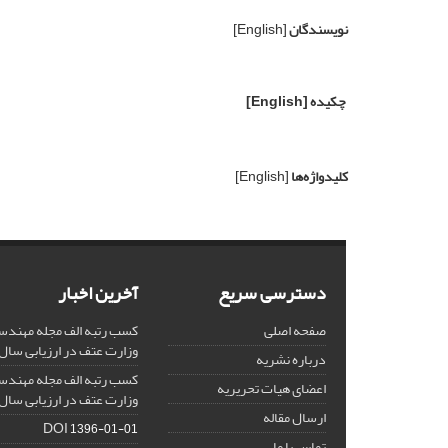
نویسندگان
[English]
چکیده
[English]
کلیدواژه‌ها
[English]
دسترسی سریع
آخرین اخبار
صفحه اصلی
کسب رتبه الف مجله مهندس
وزارت عتف در ارزیابی سال 1403
درباره نشریه
کسب رتبه الف مجله مهندس
اعضای هیات تحریریه
وزارت عتف در ارزیابی سال 1402
ارسال مقاله
DOI
1396-01-01
تماس با ما