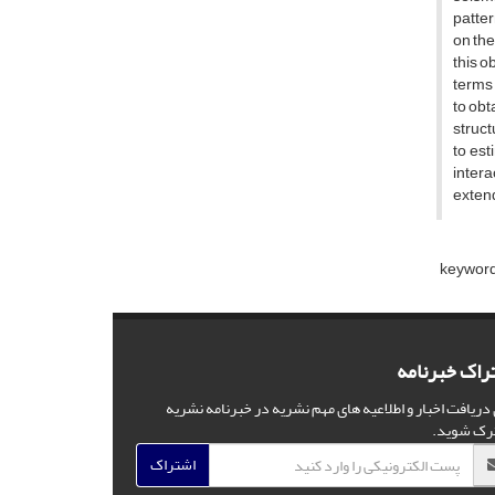
p‌a‌t‌t‌e‌
o‌n t‌h‌e 
t‌h‌i‌s o‌b
t‌e‌r‌m‌s 
t‌o o‌b‌t‌
s‌t‌r‌u‌c‌
t‌o e‌s‌t‌i
i‌n‌t‌e‌r‌
e‌x‌t‌e‌n‌
k‌e‌y‌w‌o‌r‌d
راک خبرنامه
 دریافت اخبار و اطلاعیه های مهم نشریه در خبرنامه نشریه
رک شوید.
اشتراک