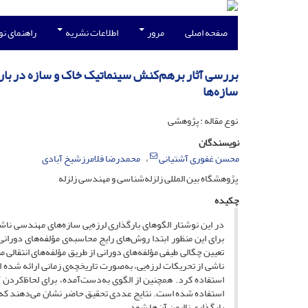
صفحه اصلی
مرور
اطلاعات نشریه
راهنمای ن
بررسی آثار برهم‌کنش سینماتیک خاک و سازه در بارگ
سازه‌ها
نوع مقاله : پژوهشی
نویسندگان
محسن غفوری آشتیانی
محمدرضا فلامرزشیخ آبادی
پژوهشگاه بین المللی زلزله‌شناسی و مهندسی زلزله
چکیده
در این نوشتار الگوهای بارگذاری لرزه‌یی سازه‌های مهندسی ناش
برای این منظور ابتدا روش‌های رایج محاسبه‌ی مؤلفه‌های دوران
تعیین چگالی طیفی مؤلفه‌های دورانی از طریق مؤلفه‌های انتقالی
ناشی از تحریکات لرزه‌یی، به‌صورت تاریخچه‌ی زمانی ارائه شده اس
استفاده کرد. همچنین از الگوی به‌دست‌آمده، برای لحاظ‌کردن 
استفاده شده است. نتایج عددی تحقیق حاضر نشان می‌دهند که لح
بارگذاری ناایمن آن‌ها شود.