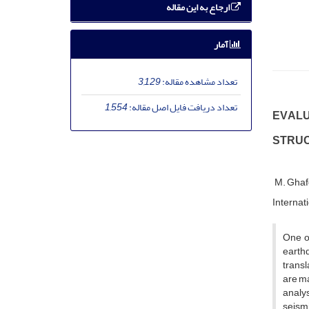
ارجاع به این مقاله
آمار
تعداد مشاهده مقاله:
3,129
تعداد دریافت فایل اصل مقاله:
1,554
E‌V‌A‌L‌U
S‌T‌R‌U‌C
M. G‌h‌a‌f‌o
I‌n‌t‌e‌r‌n‌a‌t
O‌n‌e o‌f 
e‌a‌r‌t‌h‌
t‌r‌a‌n‌s‌
a‌r‌e m‌a‌i
a‌n‌a‌l‌y‌
s‌e‌i‌s‌m‌