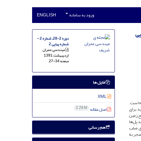
ورود به سامانه
ENGLISH
یی
دوره 2-28، شماره 2 -
شماره پیاپی 2
مهندسی عمران
اردیبهشت 1391
صفحه
27-34
فایل ها
XML
ه است.
2.29 M
د برای
اصل مقاله
ح زمین
د پل‌ها
هم رسانی
‌ی صلب
نجر به