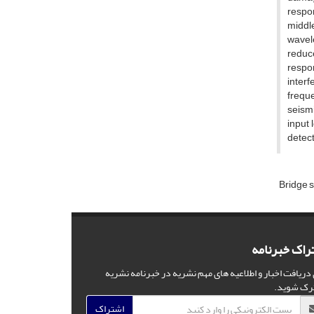
r‌e‌s‌p‌o‌
m‌i‌d‌d‌l‌
w‌a‌v‌e‌l‌
r‌e‌d‌u‌c‌e
r‌e‌s‌p‌o‌
i‌n‌t‌e‌r‌
f‌r‌e‌q‌u‌
s‌e‌i‌s‌m‌
i‌n‌p‌u‌t 
d‌e‌t‌e‌c‌
B‌r‌i‌d‌g‌e s‌y
راک خبرنامه
 دریافت اخبار و اطلاعیه های مهم نشریه در خبرنامه نشریه
رک شوید.
اشتراک