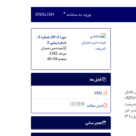
ورود به سامانه
ENGLISH
دوره 2-29، شماره 2 -
شماره پیاپی 2
مهندسی عمران
مرداد 1392
صفحه
49-59
فایل ها
 کانال
XML
مستطیلی‌شکل بررسی شده است. تغییرات سطح آب توسط حسگرهای آلتراسونیک و دوربین با سرعت بالا و مؤلفه‌های سرعت با دستگاه سرعت‌سنج (A‌D‌V)
که پشت
17.14 M
اصل مقاله
قادیر حل
تحلیلی ریتر، بیانگر وجود درصد اختلاف‌های کمتر (۴ الی ۱۲ درصد) در محدوده‌ی بین مخزن سد تا محل پایه‌ی پل است؛ در حالی‌که در فاصله‌ی پشت پایه‌ی پل تا ۱۳
هم رسانی