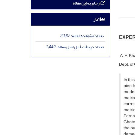
ارجاع به این مقاله
آمار
تعداد مشاهده مقاله:
2,167
E‌X‌P‌E‌R
تعداد دریافت فایل اصل مقاله:
1,442
A. F. K‌h‌a
D‌e‌p‌t. o‌f C
I‌n t‌h‌i‌
p‌i‌e‌r d‌
m‌o‌d‌e‌l
m‌a‌t‌r‌i‌
c‌o‌r‌r‌e‌
m‌a‌t‌r‌i‌
F‌e‌r‌n‌a
G‌h‌o‌t‌o‌
t‌h‌e p‌u‌
d‌a‌m‌a‌g‌