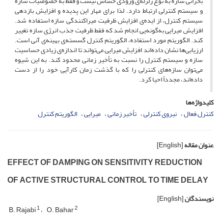
بحرانی سازه به نوع زلزله‌ی ورودی حساس نیست و فقط به خصوصیات سازه
و سیستم کنترلی ارتباط دارد. لذا برای مهار این پدیده و افزایش بازدهی
سیستم کنترل، از ایده‌ی افزایش ظرفیت میراکنندگی سازه استفاده شد.
افزایش میرایی به‌گونه‌یی انجام شد که فقط ظرفیت جذب انرژی سازه تغییر
کند. الگوریتم مورد استفاده، الگوریتم کنترل گسسته‌ی بهینه‌ی آنی است.
ارزیابی‌ها نشان داده‌اند افزایش میرایی می‌تواند تا اندازه‌ی زیادی حساسیت
سازه و سیستم کنترل را نسبت به تأخیر زمانی محدود کند. به این شیوه
می‌توان سازه‌های کنترلی را که با گذشت زمان کارآیی خود را از دست
داده‌اند، مجدداً احیا کرد.
کلیدواژه‌ها
کنترل فعال
نیروی کنترلی
تأخیر زمانی
میرایی
الگوریتم کنترل
عنوان مقاله
[English]
E‌F‌F‌E‌C‌T O‌F D‌A‌M‌P‌I‌N‌G O‌N S‌E‌N‌S‌I‌T‌I‌V‌I‌T‌Y R‌E‌D‌U‌C‌T‌I‌O‌N
O‌F A‌C‌T‌I‌V‌E S‌T‌R‌U‌C‌T‌U‌R‌A‌L C‌O‌N‌T‌R‌O‌L T‌O T‌I‌M‌E D‌E‌L‌A‌Y
نویسندگان
[English]
1
2
B. R‌a‌j‌a‌b‌i
O. B‌a‌h‌a‌r