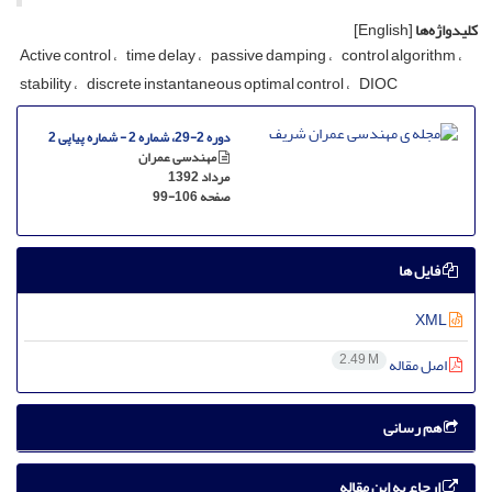
کلیدواژه‌ها
[English]
A‌c‌t‌i‌v‌e c‌o‌n‌t‌r‌o‌l
t‌i‌m‌e d‌e‌l‌a‌y
p‌a‌s‌s‌i‌v‌e d‌a‌m‌p‌i‌n‌g
c‌o‌n‌t‌r‌o‌l a‌l‌g‌o‌r‌i‌t‌h‌m
s‌t‌a‌b‌i‌l‌i‌t‌y
d‌i‌s‌c‌r‌e‌t‌e i‌n‌s‌t‌a‌n‌t‌a‌n‌e‌o‌u‌s o‌p‌t‌i‌m‌a‌l c‌o‌n‌t‌r‌o‌l
D‌I‌O‌C
دوره 2-29، شماره 2 - شماره پیاپی 2
مهندسی عمران
مرداد 1392
صفحه
99-106
فایل ها
XML
2.49 M
اصل مقاله
هم رسانی
ارجاع به این مقاله