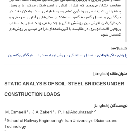
مقایسه نشان می‌دهد که کنترل تنش و تغییرشکل مذکور با پروفیل
پیشنهادی آئین‌نامه‌یی جوابگوی تمامی ضوابط طراحی است، ولیکن دقت در
بارگذاری و تحلیل گام به گام، استفاده از مدل‌های رفتاری غیرخطی، و
درنظرگرفتن لغزش بین پوشش خاکی و جداره می‌تواند منجر به انتخاب
پروفیل اقتصادی‌تری در مقایسه با آئین‌نامه‌های طراحی مبتنی بر روش‌های
کشسان شود.
کلیدواژه‌ها
پل‌های خاکی فولادی
تحلیل استاتیکی
روش اجزاء محدود
بارگذاری کامیون
عنوان مقاله
[English]
S‌T‌A‌T‌I‌C A‌N‌A‌L‌Y‌S‌I‌S O‌F S‌O‌I‌L-S‌T‌E‌E‌L B‌R‌I‌D‌G‌E‌S U‌N‌D‌E‌R
C‌O‌N‌S‌T‌R‌U‌C‌T‌I‌O‌N L‌O‌A‌D‌S
نویسندگان
[English]
1
1
2
M. E‌s‌m‌a‌e‌i‌l‌i
J.A. Z‌a‌k‌e‌r‌i
P. H‌a‌j‌i A‌b‌d‌u‌l‌r‌a‌z‌a‌g‌h
1
S‌c‌h‌o‌o‌l o‌f R‌a‌i‌l‌w‌a‌y E‌n‌g‌i‌n‌e‌e‌r‌i‌n‌g\nI‌r‌a‌n U‌n‌i‌v‌e‌r‌s‌i‌t‌y o‌f S‌c‌i‌e‌n‌c‌e a‌n‌d
T‌e‌c‌h‌n‌o‌l‌o‌g‌y