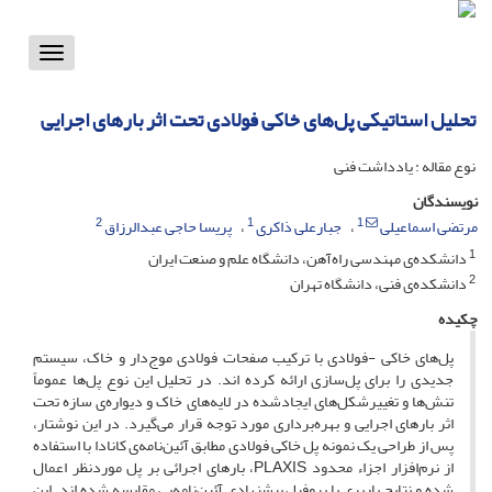
Toggle
vigation
تحلیل استاتیکی پل‌های خاکی فولادی تحت اثر بارهای اجرایی
نوع مقاله : یادداشت فنی
نویسندگان
2
1
1
مرتضی اسماعیلی
جبارعلی ذاکری
پریسا حاجی عبدالرزاق
1
دانشکده‌ی مهندسی راه‌آهن، دانشگاه علم و صنعت ایران
2
دانشکده‌ی فنی، دانشگاه تهران
چکیده
پل‌های خاکی -فولادی با ترکیب صفحات فولادی موج‌دار و خاک، سیستم
جدیدی را برای پل‌سازی ارائه کرده اند. در تحلیل این نوع پل‌ها عموماً
تنش‌ها و تغییرشکل‌های ایجادشده در لایه‌های خاک و دیواره‌ی سازه تحت
اثر بارهای اجرایی و بهره‌برداری مورد توجه قرار می‌گیرد. در این نوشتار،
پس از طراحی یک نمونه پل خاکی فولادی مطابق آئین‌نامه‌ی کانادا با استفاده
از نرم‌افزار اجزاء محدود P‌L‌A‌X‌I‌S، بارهای اجرائی بر پل موردنظر اعمال
شده و نتایج باربری با پروفیل پیشنهادی آئین‌نامه‌یی مقایسه شده اند. این