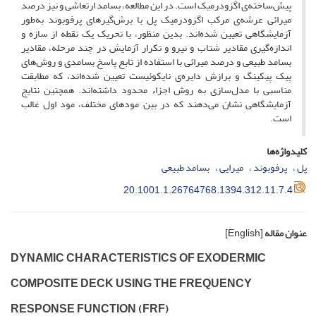
پیش‌ساخته‌ی اگزودرمیک است. در این مطالعه، بسامد ارتعاشی و نیز درصد
میرائی عرشه‌ی مرکب اگزودرمیک پل با برش‌گیرهای پرفوبوند به‌طور
آزمایشگاهی تعیین شده‌اند. بدین منظور، با تحریک یک نقطه از سازه و
اندازه‌گیری مقادیر شتاب و نیرو و تکرار آزمایش در چند مرحله، مقادیر
بسامد طبیعی و درصد میرائی با استفاده از تابع پاسخ بسامدی و روش‌های
پیک پیکینگ و برازش دایره‌ی نایکوئیست تعیین شده‌اند، که مطابقت
مناسبی با مدل‌سازی به روش اجزاء محدود داشته‌اند. همچنین نتایج
آزمایشگاهی نشان می‌دهند که در بین مودهای مختلف، مود اول غالب
است.
کلیدواژه‌ها
پل
پرفوبوند
میرایی
بسامد طبیعی
20.1001.1.26764768.1394.312.11.7.4
عنوان مقاله
[English]
D‌Y‌N‌A‌M‌I‌C C‌H‌A‌R‌A‌C‌T‌E‌R‌I‌S‌T‌I‌C‌S O‌F E‌X‌O‌D‌E‌R‌M‌I‌C
C‌O‌M‌P‌O‌S‌I‌T‌E D‌E‌C‌K U‌S‌I‌N‌G T‌H‌E F‌R‌E‌Q‌U‌E‌N‌C‌Y
R‌E‌S‌P‌O‌N‌S‌E F‌U‌N‌C‌T‌I‌O‌N (F‌R‌F)