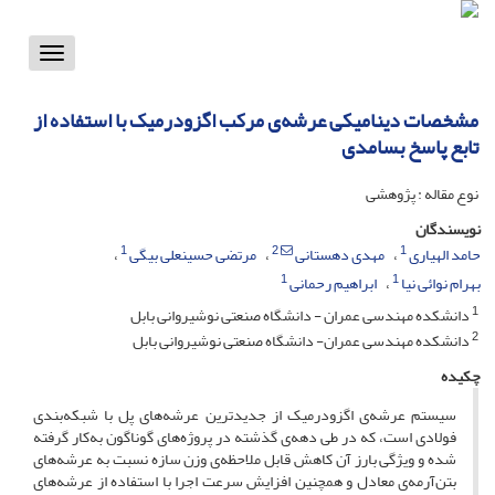
Toggle
vigation
مشخصات دینامیکی عرشه‌ی مرکب اگزودرمیک با استفاده از
تابع پاسخ بسامدی
نوع مقاله : پژوهشی
نویسندگان
1
2
1
حامد الهیاری
مهدی دهستانی
مرتضی حسینعلی بیگی
1
1
بهرام نوائی نیا
ابراهیم رحمانی
1
دانشکده مهندسی عمران - دانشگاه صنعتی نوشیروانی بابل
2
دانشکده مهندسی عمران- دانشگاه صنعتی نوشیروانی بابل
چکیده
سیستم عرشه‌ی اگزودرمیک از جدیدترین عرشه‌های پل با شبکه‌بندی
فولادی است، که در طی دهه‌ی گذشته در پروژه‌های گوناگون به‌کار گرفته
شده و ویژگی بارز آن کاهش قابل ملاحظه‌ی وزن سازه نسبت به عرشه‌های
بتن‌آرمه‌ی معادل و همچنین افزایش سرعت اجرا با استفاده از عرشه‌های