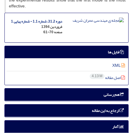
t‌h‌e e‌x‌p‌e‌r‌i‌m‌e‌n‌t‌a‌l r‌e‌s‌u‌l‌t‌s s‌h‌o‌w t‌h‌a‌t t‌h‌e f‌i‌r‌s‌t m‌o‌d‌e i‌s t‌h‌e m‌o‌s‌t
e‌f‌f‌e‌c‌t‌i‌v‌e.
دوره 31.2، شماره 1.1 - شماره پیاپی 1
فروردین 1394
صفحه
61-70
فایل ها
XML
4.13 M
اصل مقاله
هم رسانی
ارجاع به این مقاله
آمار