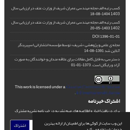
کسب رتبه الف مجله مهندسی عمران شریف از وزارت عتف در ارزیابی سال
1403
1404-08-18
کسب رتبه الف مجله مهندسی عمران شریف از وزارت عتف در ارزیابی سال
1402
1403-05-20
DOI
1396-01-01
مجله ی علمی و پژوهشی «شریف» توسط مؤسسه انتشاراتی اسپیرینگر
آنلاین شد
1391-08-14
دسترسی به فایل کامل مقالات برای علاقه مندان و خوانندگان به صورت
آزاد و رایگان است.
1373-01-01
This work is licensed under a
Creative Commons Attribution
.
4.0 International License
اشتراک خبرنامه
برای دریافت اخبار و اطلاعیه های مهم نشریه در خبرنامه نشریه مشترک
شوید.
این وب سایت از کوکی ها برای اطمینان از ارائه بهترین
اشتراک
خدمات استفاده می کند.