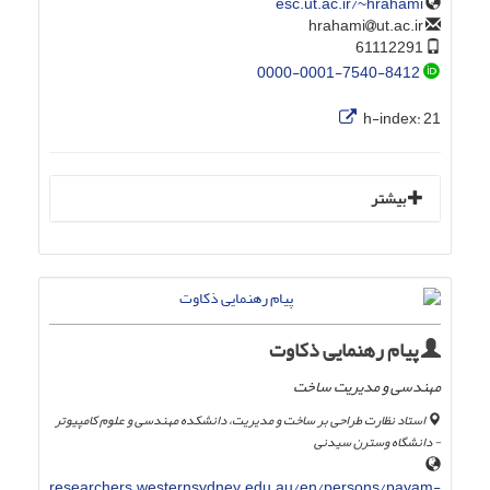
esc.ut.ac.ir/~hrahami
ut.ac.ir
hrahami
61112291
0000-0001-7540-8412
h-index:
21
بیشتر
پیام رهنمایی ذکاوت
مهندسی و مدیریت ساخت
استاد نظارت طراحی بر ساخت و مدیریت، دانشکده مهندسی و علوم کامپیوتر
- دانشگاه وسترن سیدنی
researchers.westernsydney.edu.au/en/persons/payam-