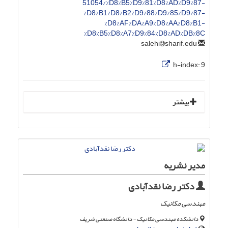
51054/%D8%B5%D9%81%D8%AD%D9%87-
%D8%B1%D8%B2%D9%88%D9%85%D9%87-
%D8%AF%DA%A9%D8%AA%D8%B1-
%D8%B5%D8%A7%D9%84%D8%AD%DB%8C
sharif.edu
salehi
h-index:
9
بیشتر
مدیر نشریه
دکتر رضا نقدآبادی
مهندسی مکانیک
دانشکده مهندسی مکانیک - دانشگاه صنعتی شریف