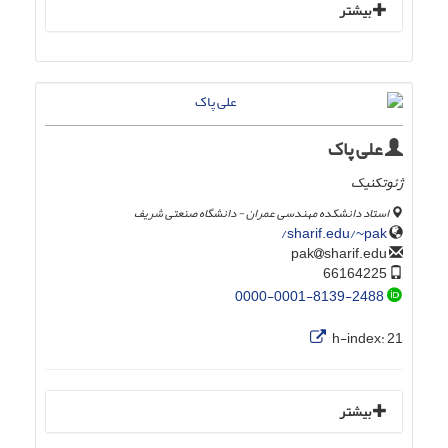
بیشتر
علی پاک
ژئوتکنیک
استاد دانشکده مهندسی عمران - دانشگاه صنعتی شریف
sharif.edu/~pak/
sharif.edu
pak
66164225
0000-0001-8139-2488
h-index:
21
بیشتر