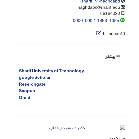
sharif.ir/~naghdabd/
sharif.edu
naghdabd
66164090
0000-0002-1858-1355
h-index:
40
بیشتر
Sharif University of Technology
google Scholar
Reserchgate
Scopus
Orcid
سردبیر