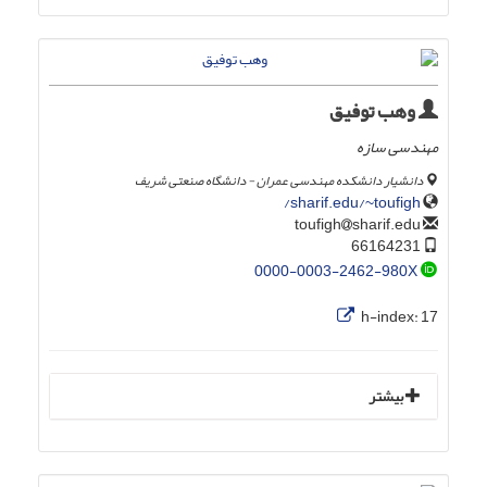
وهب توفیق
مهندسی سازه
دانشیار دانشکده مهندسی عمران - دانشگاه صنعتی شریف
sharif.edu/~toufigh/
sharif.edu
toufigh
66164231
0000-0003-2462-980X
h-index:
17
بیشتر