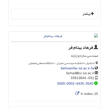
بیشتر
فرهاد بهنام فر
مهندسی سازه و زلزله
دانشیار، دانشکده مهندسی عمران - دانشگاه صنعتی اصفهان
behnamfar.iut.ac.ir/fa
cc.iut.ac.ir
farhad
031- 33913844
0000-0002-4435-3540
h-index:
15