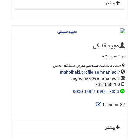
بیشتر
مجید قلهکی
مهندسی سازه
استاد دانشکده مهندسی عمران، دانشگاه سمنان
mgholhaki.profile.semnan.ac.ir
semnan.ac.ir
mgholhaki
2331535200
0000-0002-9904-8623
h-index:
32
بیشتر