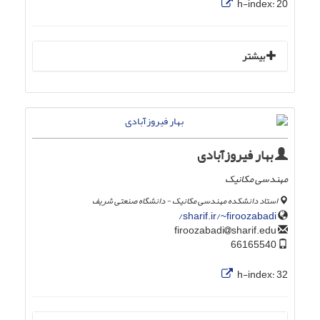
h-index:
20
بیشتر
بهار فیروزآبادی
مهندسی مکانیک
استاد دانشکده مهندسی مکانیک - دانشگاه صنعتی شریف
sharif.ir/~firoozabadi/
sharif.edu
firoozabadi
66165540
h-index:
32