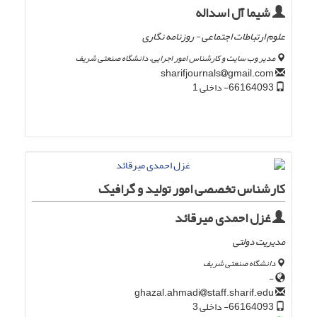
شیما آل اسداله
علوم ارتباطات اجتماعی - روزنامه نگاری
مدیر وب سایت و کارشناس امور اجرایی، دانشگاه صنعتی شریف
gmail.com
sharifjournals
66164093- داخلی 1
کارشناس تخصصی امور تولید و گرافیک
غزل احمدی میرقائد
مدیریت دولتی
دانشگاه صنعتی شریف
-
staff.sharif.edu
ghazal.ahmadi
66164093- داخلی 3