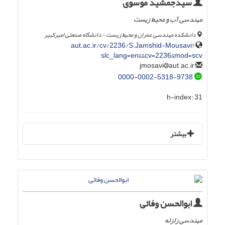
سیدجمشید موسوی
مهندسی آب و محیط زیست
دانشکده مهندسی عمران و محیط زیست - دانشگاه صنعتی امیرکبیر
aut.ac.ir/cv/2236/S.Jamshid-Mousavi?
slc_lang=en&&cv=2236&mod=scv
aut.ac.ir
jmosavi
0000-0002-5318-9738
h-index:
31
بیشتر
ابوالحسن وفائی
مهندسی زلزله