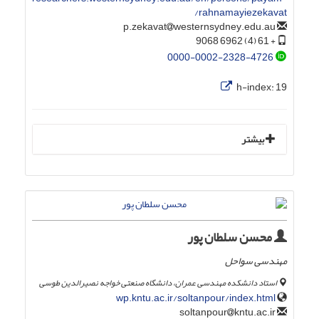
rahnamayiezekavat/
westernsydney.edu.au
p.zekavat
+ 61 (4) 6962 9068
0000-0002-2328-4726
h-index:
19
بیشتر
محسن سلطان پور
مهندسی سواحل
استاد دانشکده مهندسی عمران، دانشگاه صنعتی خواجه نصیرالدین طوسی
wp.kntu.ac.ir/soltanpour/index.html
kntu.ac.ir
soltanpour