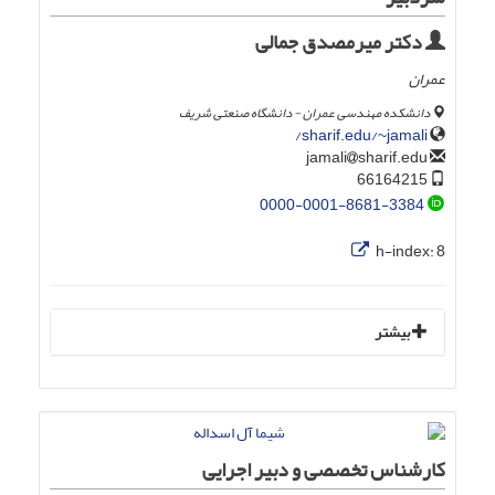
دکتر میرمصدق جمالی
عمران
دانشکده مهندسی عمران - دانشگاه صنعتی شریف
sharif.edu/~jamali/
sharif.edu
jamali
66164215
0000-0001-8681-3384
h-index:
8
بیشتر
کارشناس تخصصی و دبیر اجرایی