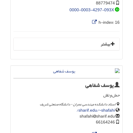
88779474
0000-0003-4297-093X
h-index:
16
بیشتر
یوسف شفاهی
حمل و نقل
استاد دانشکده مهندسی عمران - دانشگاه صنعتی شریف
sharif.edu/~shafahi/
sharif.edu
shafahi
66164246