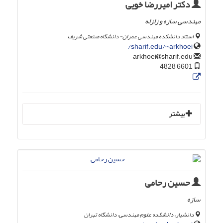
دکتر امیررضا خویی
مهندسی سازه و زلزله
استاد دانشکده مهندسی عمران- دانشگاه صنعتی شریف
sharif.edu/~arkhoei/
sharif.edu
arkhoei
6601 4828
بیشتر
حسین رحامی
سازه
دانشیار، دانشکده علوم مهندسی، دانشگاه تهران