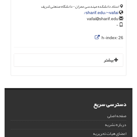
استاد دانشکده مهندسی عمران - دانشگاه صنعتی شریف
sharif.edu/~vafai/
sharif.edu
vafai
-
h-index:
26
بیشتر
دسترسی سریع
صفحه اصلی
درباره نشریه
اعضای هیات تحریریه