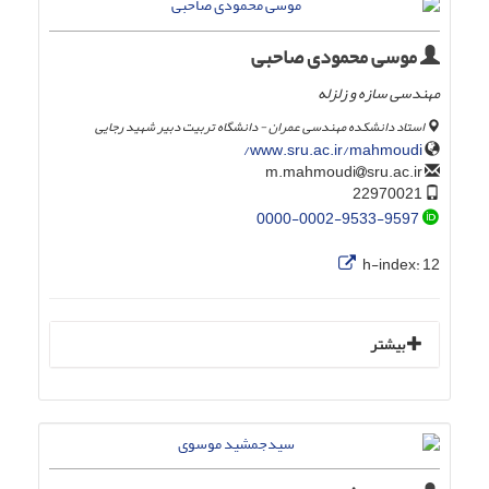
موسی محمودی صاحبی
مهندسی سازه و زلزله
استاد دانشکده مهندسی عمران - دانشگاه تربیت دبیر شهید رجایی
www.sru.ac.ir/mahmoudi/
sru.ac.ir
m.mahmoudi
22970021
0000-0002-9533-9597
h-index:
12
بیشتر