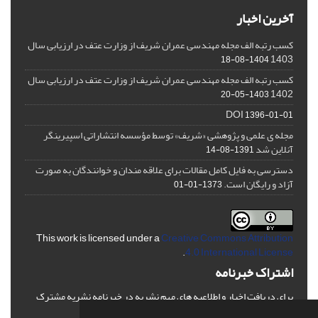
آخرین اخبار
کسب رتبه الف مجله مهندسی عمران شریف از وزارت عتف در ارزیابی سال
1403
1404-08-18
کسب رتبه الف مجله مهندسی عمران شریف از وزارت عتف در ارزیابی سال
1402
1403-05-20
DOI
1396-01-01
مجله ی علمی و پژوهشی «شریف» توسط مؤسسه انتشاراتی اسپیرینگر
آنلاین شد
1391-08-14
دسترسی به فایل کامل مقالات برای علاقه مندان و خوانندگان به صورت
آزاد و رایگان است.
1373-01-01
This work is licensed under a
Creative Commons Attribution
.
4.0 International License
اشتراک خبرنامه
برای دریافت اخبار و اطلاعیه های مهم نشریه در خبرنامه نشریه مشترک
شوید.